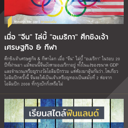
Wealth Me Up |
การแข่งขัน
เมื่อ "จีน" ไล่บี้ "อเมริกา" ศึกชิงเจ้า
เศรษฐกิจ & กีฬา
ศึกชิงเจ้าเศรษฐกิจ & กีฬาโลก เมื่อ “จีน” ไล่บี้ “อเมริกา” ในรอบ 20
ปีที่ผ่านมา แม้ตอนนี้จีนยังตามอเมริกาอยู่ ทั้งในแง่ของขนาด GDP
และจำนวนเหรียญรางวัลโอลิมปิกรวม แต่ต้องมาลุ้นกันว่า..โตเกียว
โอลิมปิกครั้งนี้ จีนจะได้เป็นเจ้าเหรียญทองเป็นสมัยที่ 2 ต่อจาก
โอลิมปิก 2008 ที่กรุงปักกิ่งหรือไม่