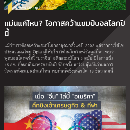
Wealth Me Up |
การแข่งขัน
แม่นแค่ไหน? โอกาสคว้าแชมป์บอลโลกปี
นี้
แม้ว่าบราซิลจะคว้าแชมป์โลกล่าสุดมาตั้งแต่ปี 2002 แต่จากการใช้ AI
ประมวลผลโดย Opta ผู้ให้บริการด้านวิเคราะห์ข้อมูลกีฬา พบว่า
ฟุตบอลโลกครั้งนี้ “บราซิล” อดีตแชมป์โลก 5 สมัย มีโอกาสถึง
15.8% ที่จะกลับมาครองบัลลังก์อีกครั้ง มาร่วมลุ้นกันว่าผลการ
วิเคราะห์จะแม่นยำแค่ไหน พบกันนัดชิงชนะเลิศ 18 ธันวาคมนี้