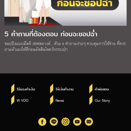
5 คำถามที่ต้องตอบ ก่อนจะชอปฉ่ำ
ชอปปิงแบบมีสติ เซฟสตางค์…ด้วย 5 คำถามง่ายๆ ควบคุมการใช้จ่าย ที่ควร
ถามตัวเองให้ดีก่อนตัดสินใจควักกระเป๋า
ใช้แรงทำเงิน
ให้เงินทำงาน
คำพ่อสอน
W VDO
News
Our Story