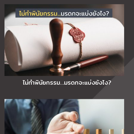
ไม่ทำพินัยกรรม…มรดกจะแบ่งยังไง?