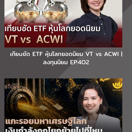
เทียบชัด ETF หุ้นโลกยอดนิยม VT vs ACWI |
ลงทุนนิยม EP.4O2