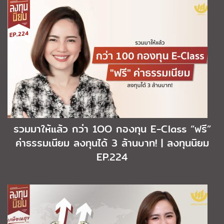
รวมมาให้แล้ว กว่า 1OO กองทุน E-Class “ฟรี”
ค่าธรรมเนียม ลงทุนได้ 3 ล้านบาท! | ลงทุนนิยม
EP.224