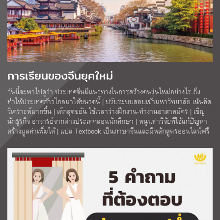
การเรียนของจีนยุคใหม่
วันนี้จะพาไปดูว่า ประเทศจีนมีแนวทางในการสร้างคนรุ่นใหม่อย่างไร ถึง
ทำให้ประเทศก้าวไกลมาได้ขนาดนี้ | ปรับระบบสอบเข้ามหาวิทยาลัย เน้นคิด
วิเคราะห์มากขึ้น | เด็กสุดขยัน ใช้เวลาว่างฝึกงาน-ทำงานอาสาสมัคร | เชิญ
นักธุรกิจ-อาจารย์จากต่างประเทศสอนนักศึกษา | หนุนทำวิจัยที่ใช้แก้ปัญหา
สร้างมูลค่าเพิ่มได้ | แปล Textbook เป็นภาษาจีนและมีหลักสูตรออนไลน์ฟรี