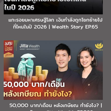
แกะรอยมหาเศรษฐีโลก เงินกำลังถูกโยกย้ายไป
ที่ไหนในปี 2O26 | Wealth Story EP.65
5O,OOO บาท/เดือน หลังเกษียณ ทำยังไง? |