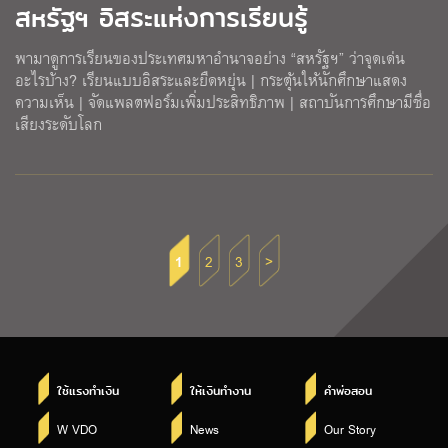
สหรัฐฯ อิสระแห่งการเรียนรู้
พามาดูการเรียนของประเทศมหาอำนาจอย่าง “สหรัฐฯ” ว่าจุดเด่น
อะไรบ้าง? เรียนแบบอิสระและยืดหยุ่น | กระตุ้นให้นักศึกษาแสดง
ความเห็น | จัดแพลตฟอร์มเพิ่มประสิทธิภาพ | สถาบันการศึกษามีชื่อ
เสียงระดับโลก
1
2
3
>
ใช้แรงทำเงิน
ให้เงินทำงาน
คำพ่อสอน
W VDO
News
Our Story