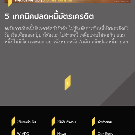
Wealth Me Up |
วางแผนทางการเงิน
5 เทคนิคปลดหนี้บัตรเครดิต
จะจัดการกับหนี้บัตรเครดิตยังงัยดี? ไม่รู้จะจัดการกับหนี้บัตรเครดิตยัง
งัย เงินเดือนออกปุ๊บ ก็ต้องเอาไปจ่ายหนี้ เหลือแทบไม่พอกิน แถม
หนี้ก็ไม่มีวี่แววจะหมด อย่าเพิ่งหมดหวัง เรามีเทคนิคปลดหนี้มาบอก
1
ใช้แรงทำเงิน
ให้เงินทำงาน
คำพ่อสอน
W VDO
News
Our Story