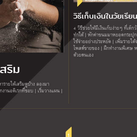
Wealth Me Up |
หารายได้เสริม
วิธีเก็บเงินในวัยเรีย
4 วิธีช่วยให้มีเงินเก็บง่ายๆ ที่เด็กว
ทำได้ | หักค่าขนมมาหยอดกระปุกท
ใช้จ่ายอย่างประหยัด | เพิ่มรายได
โพสต์ขายของ | ฝึกทำงานพิเศษ ห
ด้วยตนเอง
สริม
รายได้เสริมดูบ้าง ลองมา
อกงานอดิเรกที่ชอบ | เริ่มวางแผน |
1