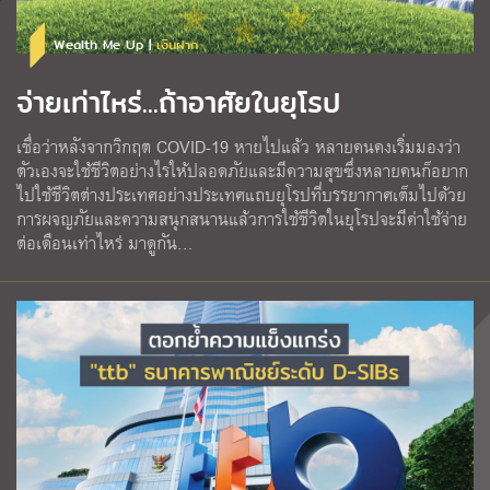
Wealth Me Up |
เงินฝาก
จ่ายเท่าไหร่...ถ้าอาศัยในยุโรป
เชื่อว่าหลังจากวิกฤต COVID-19 หายไปแล้ว หลายคนคงเริ่มมองว่า
ตัวเองจะใช้ชีวิตอย่างไรให้ปลอดภัยและมีความสุขซึ่งหลายคนก็อยาก
ไปใช้ชีวิตต่างประเทศอย่างประเทศแถบยุโรปที่บรรยากาศเต็มไปด้วย
การผจญภัยและความสนุกสนานแล้วการใช้ชีวิตในยุโรปจะมีค่าใช้จ่าย
ต่อเดือนเท่าไหร่ มาดูกัน…