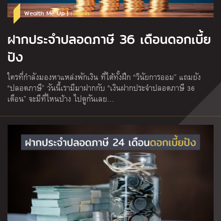
Wealth Me Up |
เงินฝาก
ฝากประจำปลอดภาษี 36 เดือนดอกเบี้ย
ปัง
ใครที่กำลังมองหาแหล่งพักเงิน ที่ได้ทั้งฝึก “วินัยการออม” แถมยัง
“ปลอดภาษี” วันนี้เรามีมาฝากกับ “เงินฝากประจำปลอดภาษี 36
เดือน” จะมีที่ไหนบ้าง ไปดูกันเลย…