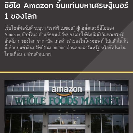
ซีอีโอ Amazon ขึ้นแท่นมหาเศรษฐีเบอร์
1 ของโลก
เว็บไซต์ฟอร์บส์ ระบุว่า “เจฟฟ์ เบซอส” ผู้ก่อตั้งและซีอีโอของ
Amazon ยักษ์ใหญ่ด้านอีคอมเมิร์ซของโลกได้ชิงบัลลังก์มหาเศรษฐี
อันดับ 1 ของโลก จาก “บิล เกตส์” เจ้าของไมโครซอฟท์ ไปแล้วในวัน
นี้ ด้วยมูลค่าสินทรัพย์รวม 90,000 ล้านดอลลาร์สหรัฐ หรือตีเป็นเงิน
ไทยเกือบ 3 ล้านล้านบาท