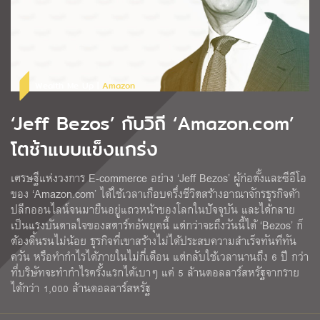
Wealth Me Up |
Amazon
‘Jeff Bezos’ กับวิถี ‘Amazon.com’
โตช้าแบบแข็งแกร่ง
เศรษฐีแห่งวงการ E-commerce อย่าง ‘Jeff Bezos’ ผู้ก่อตั้งและซีอีโอ
ของ ‘Amazon.com’ ได้ใช้เวลาเกือบครึ่งชีวิตสร้างอาณาจักรธุรกิจค้า
ปลีกออนไลน์จนมายืนอยู่แถวหน้าของโลกในปัจจุบัน และได้กลาย
เป็นแรงบันดาลใจของสตาร์ทอัพยุคนี้ แต่กว่าจะถึงวันนี้ได้ ‘Bezos’ ก็
ต้องดิ้นรนไม่น้อย ธุรกิจที่เขาสร้างไม่ได้ประสบความสำเร็จทันทีทัน
ควัน หรือทำกำไรได้ภายในไม่กี่เดือน แต่กลับใช้เวลานานถึง 6 ปี กว่า
ที่บริษัทจะทำกำไรครั้งแรกได้เบาๆ แค่ 5 ล้านดอลลาร์สหรัฐจากราย
ได้กว่า 1,000 ล้านดอลลาร์สหรัฐ