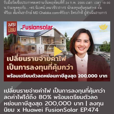
รับมือรัสเซียประกาศสงครามวันพฤหัสบดีที่ 24 ก.พ. 2565 เวลา เวลา 19.00
น.ร่วมพูดคุยกับ…•ดร.นิเวศน์ เหมวชิรวรากร นักลงทุนหุ้นคุณค่า•อ.ตั๊ม
พิริยะ สัมพันธารักษ์ MD Chaloke.com•ศิรัถยา อิศรภักดี ผู้ดำเนินรายการ
เปลี่ยนรายจ่ายค่าไฟ เป็นการลงทุนที่คุ้มกว่า
ลดค่าไฟได้ถึง 8O% พร้อมเตรียมตัวลด
หย่อนภาษีสูงสุด 2OO,OOO บาท | ลงทุน
นิยม x Huawei FusionSolar EP.474