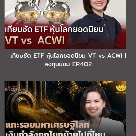
เทียบชัด ETF หุ้นโลกยอดนิยม VT vs ACWI |
ลงทุนนิยม EP.4O2