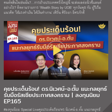
คนตัดสินใจเช่นนั้น?…การย้ายประเทศครั้งใหญ่นี้ จะส่งผลต่อนิวซีแลนด์
อย่างไร? ติดตามรายการ ‘Wealth Story by UOB’ ทุกวันพุธ กับ ผู้ริเริ่ม
แนวคิด ‘ใช้แรงทำเงิน ให้เงินทำงาน’ เฟิร์น ศิรัถยา อิศรภักดี
คุยประเด็นร้อน! ดร.นิเวศน์-อ.ตั๊ม แนะกลยุทธ์
รับมือรัสเซียประกาศสงคราม | ลงทุนนิยม
EP.165
#ลงทุนนิยม Special Liveคุยประเด็นร้อน!ดร.นิเวศน์-อ.ตั๊ม แนะกลยุทธ์