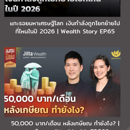
แกะรอยมหาเศรษฐีโลก เงินกำลังถูกโยกย้ายไป
ที่ไหนในปี 2O26 | Wealth Story EP.65
5O,OOO บาท/เดือน หลังเกษียณ ทำยังไง? |