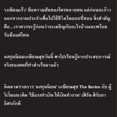
‘เกษียณเร็ว’ คือความฝันของใครหลายคน แต่ก่อนจะก้าว
ออกจากงานประจำเพื่อไปใช้ชีวิตในแบบที่ชอบ สิ่งสำคัญ
คือ…เราควรจะรู้ก่อนว่าจะเผชิญกับอะไรบ้างและพร้อม
รับมือแค่ไหน
ลงทุนนิยมเกษียณสุขวันนี้ พาไปเรียนรู้จากประสบการณ์
จริงของคนที่ทำสำเร็จมาแล้ว
ติดตามรายการ
‘
ลงทุนนิยม
’
เกษียณสุข
The Series
กับ ผู้
ริเริ่มแนวคิด
‘
ใช้แรงทำเงิน ให้เงินทำงาน
’
เฟิร์น ศิรัถยา
อิศรภักดี