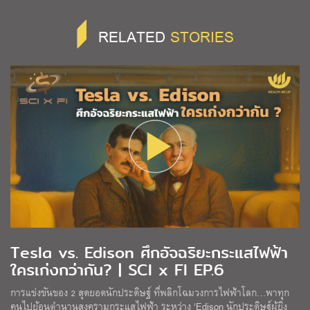
RELATED
STORIES
Tesla vs. Edison ศึกอัจฉริยะกระแสไฟฟ้า
ใครเก่งกว่ากัน? | SCI x FI EP.6
การแข่งขันของ 2 สุดยอดนักประดิษฐ์ ที่พลิกโฉมวงการไฟฟ้าโลก…พาทุก
คนไปย้อนตำนานสงครามกระแสไฟฟ้า ระหว่าง ‘Edison นักประดิษฐ์ผู้ยิ่ง