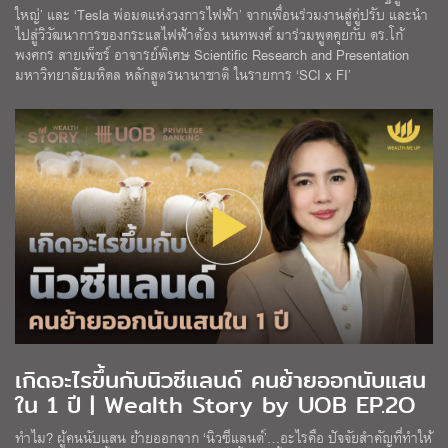
ใหญ่’ และ ‘Tesla พ่อมดแห่งวงการไฟฟ้า’ จากเพื่อนร่วมงานสู่คู่ปรับ และนำ
ไปสู่วิวัฒนาการของกระแสไฟฟ้าต้อง นนทพงศ์ มาร่วมพูดคุยกับ ดร.โก้
พงศกร สายเพ็ชร์ อาจารย์พิเศษ Scientific Research and Presentation
มหาวิทยาลัยมหิดล หลักสูตรนานาชาติ ในรายการ ‘SCI x FI’
เกิดอะไรขึ้นกับนิวซีแลนด์ คนย้ายออกนับแสน
ใน 1 ปี | Wealth Story by UOB EP.2O
ทำไม? ผู้คนนับแสน ย้ายออกจาก ‘นิวซีแลนด์’…อะไรคือ ปัจจัยสำคัญที่ทำให้