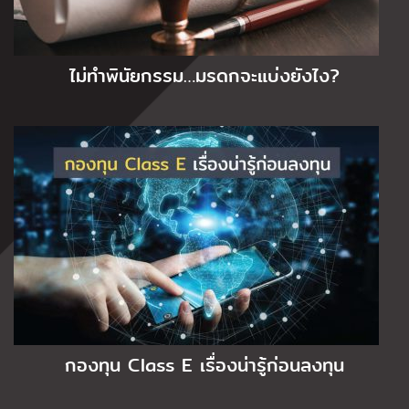
ไม่ทำพินัยกรรม…มรดกจะแบ่งยังไง?
กองทุน Class E เรื่องน่ารู้ก่อนลงทุน