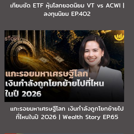
เทียบชัด ETF หุ้นโลกยอดนิยม VT vs ACWI |
ลงทุนนิยม EP.4O2
แกะรอยมหาเศรษฐีโลก เงินกำลังถูกโยกย้ายไป
ที่ไหนในปี 2O26 | Wealth Story EP.65