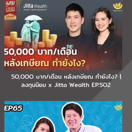
5O,OOO บาท/เดือน หลังเกษียณ ทำยังไง? |
ลงทุนนิยม x Jitta Wealth EP.5O2