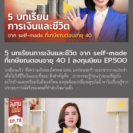
5 บทเรียนการเงินและชีวิต จาก self-made
ที่เกษียณตอนอายุ 4O | ลงทุนนิยม EP.5OO
‘เกษียณเร็ว’ คือความฝันของใครหลายคน แต่ก่อนจะก้าวออกจากงานประจำ
เพื่อไปใช้ชีวิตในแบบที่ชอบ สิ่งสำคัญคือ…เราควรจะรู้ก่อนว่าจะเผชิญกับ
อะไรบ้างและพร้อมรับมือแค่ไหน ลงทุนนิยมเกษียณสุขวันนี้ พาไปเรียนรู้จาก
ประสบการณ์จริงของคนที่ทำสำเร็จมาแล้ว