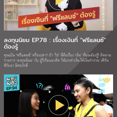
ลงทุนนิยม EP.78 : เรื่องเงินที่ "ฟรีแลนซ์"
ต้องรู้
คุณเป็น “ฟรีแลนซ์” หรือเปล่า? ถ้า “ใช่” นี่คือเรื่อง “เงิน” ที่คุณต้องรู้! ติดตาม
รายการ ‘ลงทุนนิยม’ กับ ผู้ริเริ่มแนวคิด ‘ใช้แรงทำเงิน ให้เงินทำงาน’ เฟิร์น
ศิรัถยา อิศรภักดี