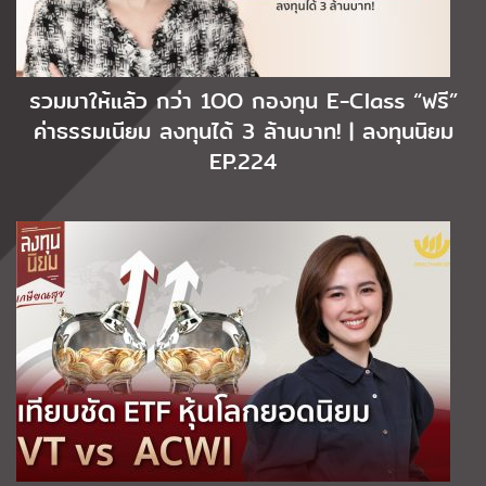
รวมมาให้แล้ว กว่า 1OO กองทุน E-Class “ฟรี”
ค่าธรรมเนียม ลงทุนได้ 3 ล้านบาท! | ลงทุนนิยม
EP.224