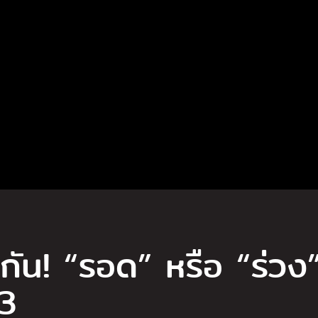
 กัน! “รอด” หรือ “ร่วง”
3