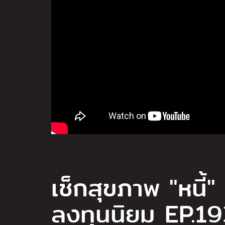
เช็กสุขภาพ "หนี้"
ลงทุนนิยม EP.19