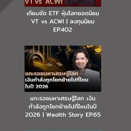
เทียบชัด ETF หุ้นโลกยอดนิยม
VT vs ACWI | ลงทุนนิยม
EP.4O2
แกะรอยมหาเศรษฐีโลก เงิน
กำลังถูกโยกย้ายไปที่ไหนในปี
2O26 | Wealth Story EP.65