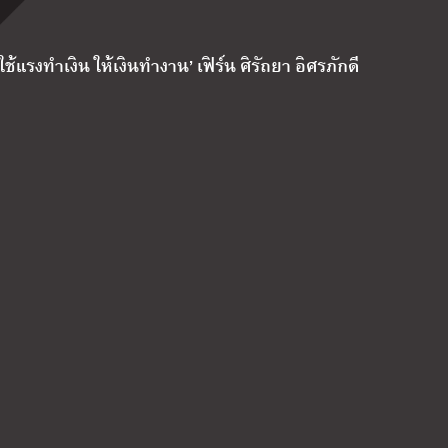
ช้แรงทำเงิน ให้เงินทำงาน’ เฟิร์น ศิรัถยา อิศรภักดี