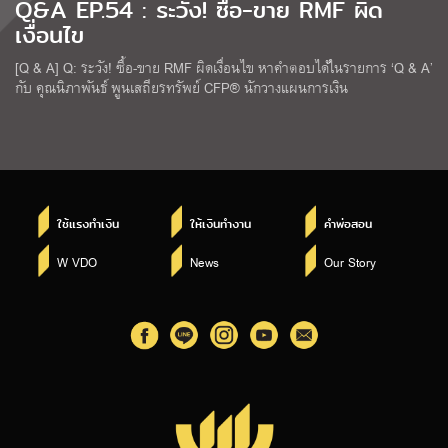
Q&A EP.54 : ระวัง! ซื้อ-ขาย RMF ผิด
เงื่อนไข
[Q & A] Q: ระวัง! ซื้อ-ขาย RMF ผิดเงื่อนไข หาคำตอบได้ในรายการ ‘Q & A’
กับ คุณนิภาพันธ์ พูนเสถียรทรัพย์ CFP® นักวางแผนการเงิน
ใช้แรงทำเงิน
ให้เงินทำงาน
คำพ่อสอน
W VDO
News
Our Story