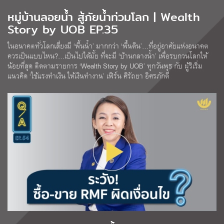
หมู่บ้านลอยน้ำ สู้ภัยน้ำท่วมโลก | Wealth
Story by UOB EP.35
ในอนาคตทั่วโลกเสี่ยงมี ‘พื้นน้ำ’ มากกว่า ‘พื้นดิน’…ที่อยู่อาศัยแห่งอนาคต
ควรเป็นแบบไหน?…เป็นไปได้มั้ย ที่จะมี ‘บ้านกลางน้ำ’ เพื่อรบกวนโลกให้
น้อยที่สุด ติดตามรายการ ‘Wealth Story by UOB’ ทุกวันพุธ กับ ผู้ริเริ่ม
แนวคิด ‘ใช้แรงทำเงิน ให้เงินทำงาน’ เฟิร์น ศิรัถยา อิศรภักดี