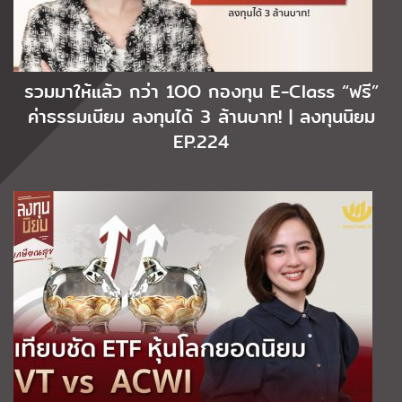
รวมมาให้แล้ว กว่า 1OO กองทุน E-Class “ฟรี”
ค่าธรรมเนียม ลงทุนได้ 3 ล้านบาท! | ลงทุนนิยม
EP.224