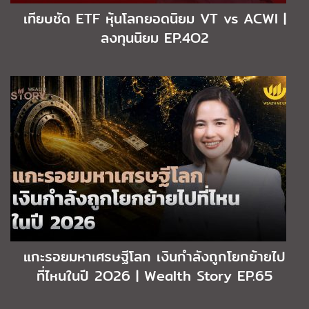
เทียบชัด ETF หุ้นโลกยอดนิยม VT vs ACWI |
ลงทุนนิยม EP.4O2
แกะรอยมหาเศรษฐีโลก เงินกำลังถูกโยกย้ายไป
ที่ไหนในปี 2O26 | Wealth Story EP.65