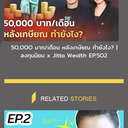
5O,OOO บาท/เดือน หลังเกษียณ ทำยังไง? |
ลงทุนนิยม x Jitta Wealth EP.5O2
RELATED
STORIES