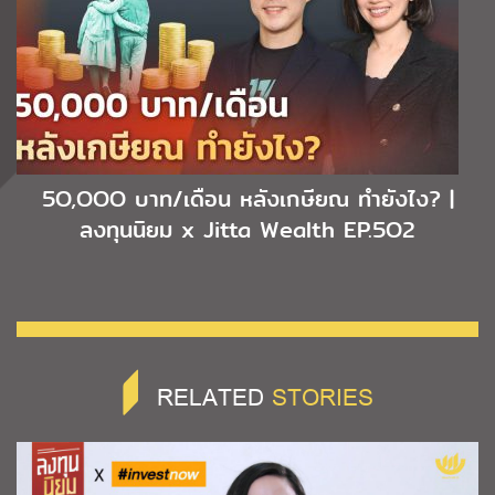
5O,OOO บาท/เดือน หลังเกษียณ ทำยังไง? |
ลงทุนนิยม x Jitta Wealth EP.5O2
RELATED
STORIES