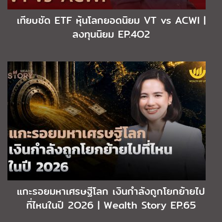
เทียบชัด ETF หุ้นโลกยอดนิยม VT vs ACWI |
ลงทุนนิยม EP.4O2
แกะรอยมหาเศรษฐีโลก เงินกำลังถูกโยกย้ายไป
ที่ไหนในปี 2O26 | Wealth Story EP.65