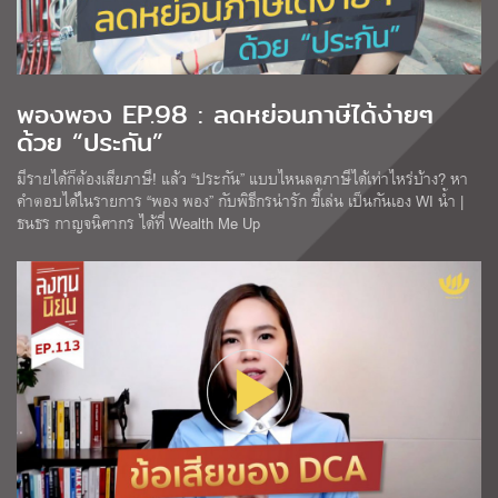
พองพอง EP.98 : ลดหย่อนภาษีได้ง่ายๆ
ด้วย “ประกัน”
มีรายได้ก็ต้องเสียภาษี! แล้ว “ประกัน” แบบไหนลดภาษีได้เท่าไหร่บ้าง? หา
คำตอบได้ในรายการ “พอง พอง” กับพิธีกรน่ารัก ขี้เล่น เป็นกันเอง WI น้ำ |
ธนธร กาญจนิศากร ได้ที่ Wealth Me Up