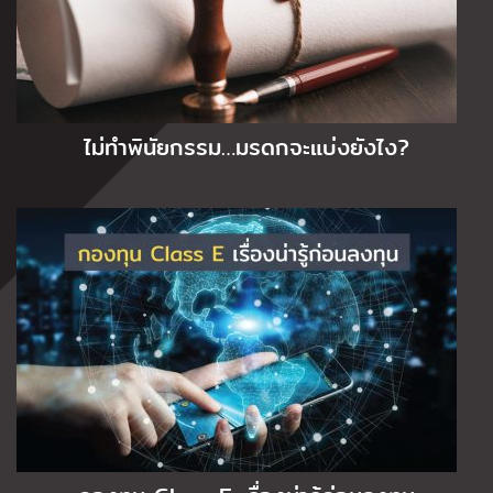
ไม่ทำพินัยกรรม…มรดกจะแบ่งยังไง?