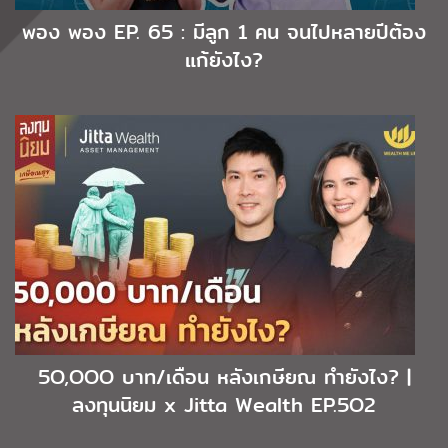
พอง พอง EP. 65 : มีลูก 1 คน จนไปหลายปีต้อง
แก้ยังไง?
5O,OOO บาท/เดือน หลังเกษียณ ทำยังไง? |
ลงทุนนิยม x Jitta Wealth EP.5O2