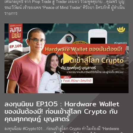
เฟ้นกลยุทธ์ จาก Prop Trade สู่ Trader เต็มตัว ร่วมพูดคุยกับ…คุณพีร์ บุญ
ชนะวิวัฒน์ เจ้าของเพจ “Peace of Mind Trader” ศิรัถยา อิศรภักดี ผู้ดำเนิน
รายการ
ลงทุนนิยม EP.1O5 : Hardware Wallet
ของมันต้องมี! ก่อนเข้าสู่โลก Crypto กับ
คุณศุภกฤษฎ์ บุญสาตร์
ลงทุนนิยม #Crypto101…ก่อนเข้าสู่โลก Crypto ทำไมต้องมี “Hardware