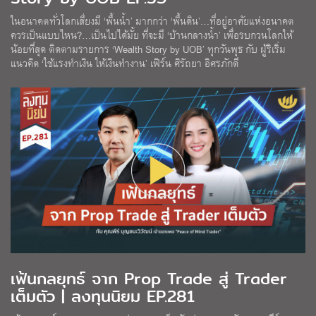
ในอนาคตทั่วโลกเสี่ยงมี ‘พื้นน้ำ’ มากกว่า ‘พื้นดิน’…ที่อยู่อาศัยแห่งอนาคต
ควรเป็นแบบไหน?…เป็นไปได้มั้ย ที่จะมี ‘บ้านกลางน้ำ’ เพื่อรบกวนโลกให้
น้อยที่สุด ติดตามรายการ ‘Wealth Story by UOB’ ทุกวันพุธ กับ ผู้ริเริ่ม
แนวคิด ‘ใช้แรงทำเงิน ให้เงินทำงาน’ เฟิร์น ศิรัถยา อิศรภักดี
เฟ้นกลยุทธ์ จาก Prop Trade สู่ Trader
เต็มตัว | ลงทุนนิยม EP.281