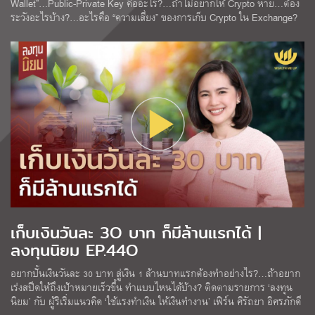
Wallet”…Public-Private Key คืออะไร?…ถ้าไม่อยากให้ Crypto หาย…ต้อง
ระวังอะไรบ้าง?…อะไรคือ “ความเสี่ยง” ของการเก็บ Crypto ใน Exchange?
เก็บเงินวันละ 3O บาท ก็มีล้านแรกได้ |
ลงทุนนิยม EP.44O
อยากปั้นเงินวันละ 30 บาท สู่เงิน 1 ล้านบาทแรกต้องทำอย่างไร?…ถ้าอยาก
เร่งสปีดให้ถึงเป้าหมายเร็วขึ้น ทำแบบไหนได้บ้าง? ติดตามรายการ ‘ลงทุน
นิยม’ กับ ผู้ริเริ่มแนวคิด ‘ใช้แรงทำเงิน ให้เงินทำงาน’ เฟิร์น ศิรัถยา อิศรภักดี