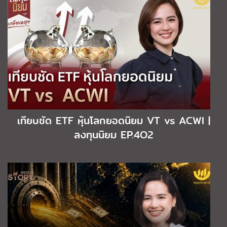
เทียบชัด ETF หุ้นโลกยอดนิยม VT vs ACWI |
ลงทุนนิยม EP.4O2