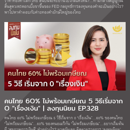
ราคาทองคำโลก-ไทย สิ้นปีนี้จะทะยานไปไกลแค่ไหน?…ท่ามกลางสัญญาณ
สิ้นสุดวงจรดอกเบี้ยขาขึ้นของ FED กลยุทธ์การลงทุนทองคำจะเป็นอย่างไร?
พาไปหาคำตอบกับค่ายทองคำยักษ์ใหญ่ของไทย
คนไทย 6O% ไม่พร้อมเกษียณ 5 วิธีเริ่มจาก
O "เรื่องเงิน" | ลงทุนนิยม EP.328
คนไทย 60% ไม่พร้อมเกษียณ 5 วิธีเริ่มจาก 0 “เรื่องเงิน”…60% ของคนไทย
“ไม่พร้อมเกษียณ”…60% ของคนอเมริกัน “ไม่พร้อมเกษียณ”…อยากเริ่มต้น
มี ‘สุขภาพการเงินดี’ ทำอย่างไร? มาดูกันเลย ติดตามรายการ ‘ลงทุนนิยม’