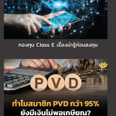
กองทุน Class E เรื่องน่ารู้ก่อนลงทุน