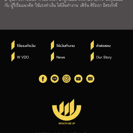
กับ ผู้ริเริ่มแนวคิด ‘ใช้แรงทำเงิน ให้เงินทำงาน’ เฟิร์น ศิรัถยา อิศรภักดี
ใช้แรงทำเงิน
ให้เงินทำงาน
คำพ่อสอน
W VDO
News
Our Story