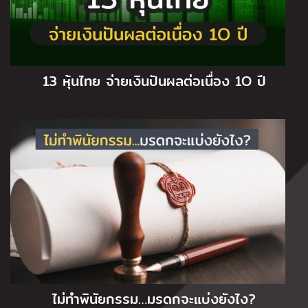
13 หุ้นไทย จ่ายเงินปันผลต่อเนื่อง 1O ปี
ไม่ทำพินัยกรรม…มรดกจะแบ่งยังไง?