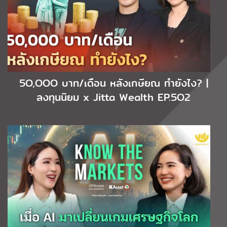
5O,OOO บาท/เดือน หลังเกษียณ ทำยังไง? |
ลงทุนนิยม x Jitta Wealth EP.5O2