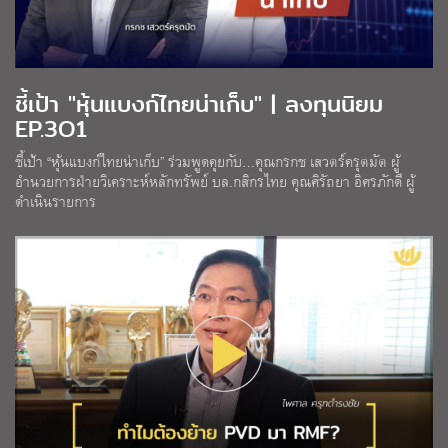
ชี้เป้า "หุ้นแบงก์ไทยน่าเก็บ" | ลงทุนนิยม
EP.3O1
ชี้เป้า “หุ้นแบงก์ไทยน่าเก็บ” ร่วมพูดคุยกับ…คุณกรกช เสวตร์ครุตมัต ผู้
อำนวยการฝ่ายวิเคราะห์หลักทรัพย์ บล.กสิกรไทย คุณศิรัถยา อิศรภักดี ผู้
ดำเนินรายการ