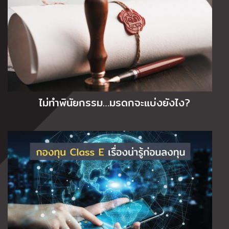
ไม่ทำพินัยกรรม…มรดกจะแบ่งยังไง?