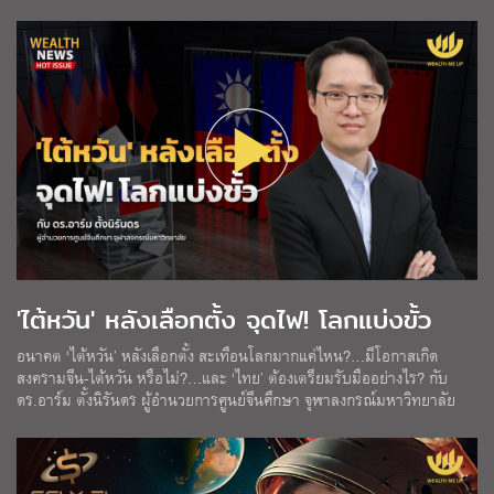
'ไต้หวัน' หลังเลือกตั้ง จุดไฟ! โลกแบ่งขั้ว
อนาคต ‘ไต้หวัน’ หลังเลือกตั้ง สะเทือนโลกมากแค่ไหน?…มีโอกาสเกิด
สงครามจีน-ไต้หวัน หรือไม่?…และ ‘ไทย’ ต้องเตรียมรับมืออย่างไร? กับ
ดร.อาร์ม ตั้งนิรันดร ผู้อำนวยการศูนย์จีนศึกษา จุฬาลงกรณ์มหาวิทยาลัย