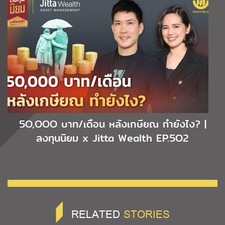
5O,OOO บาท/เดือน หลังเกษียณ ทำยังไง? |
ลงทุนนิยม x Jitta Wealth EP.5O2
RELATED
STORIES