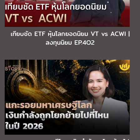
เทียบชัด ETF หุ้นโลกยอดนิยม VT vs ACWI |
ลงทุนนิยม EP.4O2