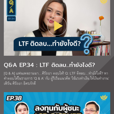
Q&A EP.34 : LTF ติดลบ...ทำยังไงดี?
[Q & A] แฟนเพจถามมา…ศิรัถยา ตอบให้! Q: LTF ติดลบ…ทำยังไงดี? หา
คำตอบได้ในรายการ ‘Q & A’ กับ ผู้ริเริ่มแนวคิด ‘ใช้แรงทำเงิน ให้เงินทำงาน’
เฟิร์น ศิรัถยา อิศรภักดี