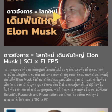
ดาวอังคาร = โลกใหม่ เดิมพันใหญ่ Elon
Musk | SCI x FI EP.5
‘หากมนุษยชาติยังอาศัยอยู่บนโลกต่อไปเรื่อยๆ สักวันจะต้องถึงจุดจบ’ แต่
การย้ายไปอยู่ที่ดาวดวงอื่น อย่างดาวอังคาร มนุษยชาติจะยังคงดำรงเผ่าพันธุ์
ต่อไปได้ Elon Musk จึงเริ่มภารกิจย้ายมนุษย์ไปดาวอังคาร…แล้วทำไมต้อง
เป็น ‘ดาวอังคาร’ ปัญหา-อุปสรรคจะมีอะไรบ้าง และคุ้มค่าในเชิงธุรกิจหรือ
ไม่? ต้อง นนทพงศ์ มาร่วมพูดคุยกับ ดร.โก้ พงศกร สายเพ็ชร์ อาจารย์พิเศษ
Scientific Research and Presentation มหาวิทยาลัยมหิดล หลักสูตร
นานาชาติ ในรายการ ‘SCI x FI’