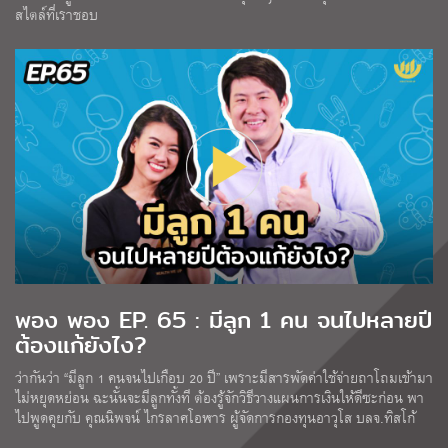
สไตล์ที่เราชอบ
พอง พอง EP. 65 : มีลูก 1 คน จนไปหลายปี
ต้องแก้ยังไง?
ว่ากันว่า “มีลูก 1 คนจนไปเกือบ 20 ปี” เพราะมีสารพัดค่าใช้จ่ายถาโถมเข้ามา
ไม่หยุดหย่อน ฉะนั้นจะมีลูกทั้งที ต้องรู้จักวิธีวางแผนการเงินให้ดีซะก่อน พา
ไปพูดคุยกับ คุณนิพจน์ ไกรลาศโอฬาร ผู้จัดการกองทุนอาวุโส บลจ.ทิสโก้