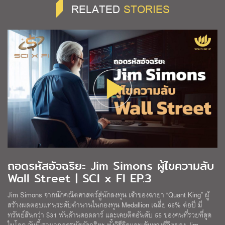
RELATED
STORIES
ถอดรหัสอัจฉริยะ Jim Simons ผู้ไขความลับ
Wall Street | SCI x FI EP.3
Jim Simons จากนักคณิตศาสตร์สู่นักลงทุน เจ้าของฉายา “Quant King” ผู้
สร้างผลตอบแทนระดับตำนานในกองทุน Medallion เฉลี่ย 66% ต่อปี มี
ทรัพย์สินกว่า $31 พันล้านดอลลาร์ และเคยติดอันดับ 55 ของคนที่รวยที่สุด
ในโลก วันนี้เรามาถอดรหัสอัจฉริยะ ทั้งวิธีคิดและเส้นทางชีวิตของ Jim