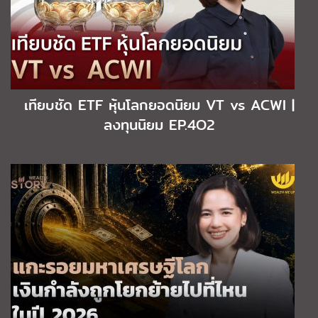
เทียบชัด ETF หุ้นโลกยอดนิยม VT vs ACWI |
ลงทุนนิยม EP.4O2