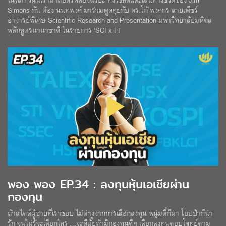
Simons กัน ต้อง นนทพงศ์ มาร่วมพูดคุยกับ ดร.โก้ พงศกร สายเพ็ชร์
อาจารย์พิเศษ Scientific Research and Presentation มหาวิทยาลัยมหิดล
หลักสูตรนานาชาติ ในรายการ ‘SCI x FI’
พอง พอง EP.34 : ลงทุนหุ้นเอเชียผ่าน
กองทุน
ถ้าสไตล์ผู้ชายที่เราชอบ ไม่ต่างจากการเลือกลงทุน หนุ่มตี๋ก็มา โอปป้าก็น่า
รัก จนไม่รู้จะเลือกใคร …จะดีมั๊ยถ้ามีกองทุนดีๆ เลือกลงทุนตอบโจทย์ตาม