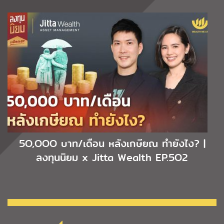
5O,OOO บาท/เดือน หลังเกษียณ ทำยังไง? |
ลงทุนนิยม x Jitta Wealth EP.5O2