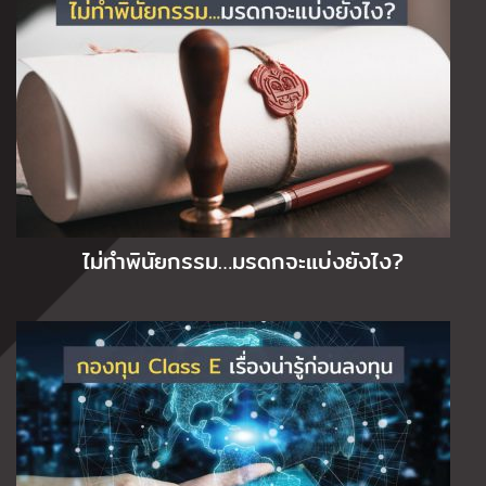
ไม่ทำพินัยกรรม…มรดกจะแบ่งยังไง?