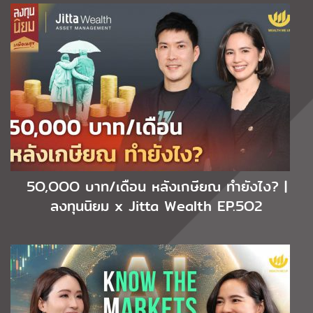
5O,OOO บาท/เดือน หลังเกษียณ ทำยังไง? |
ลงทุนนิยม x Jitta Wealth EP.5O2