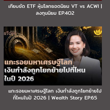
เทียบชัด ETF หุ้นโลกยอดนิยม VT vs ACWI |
ลงทุนนิยม EP.4O2
แกะรอยมหาเศรษฐีโลก เงินกำลังถูกโยกย้ายไป
ที่ไหนในปี 2O26 | Wealth Story EP.65