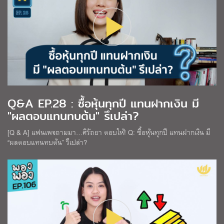
Q&A EP.28 : ซื้อหุ้นทุกปี แทนฝากเงิน มี
"ผลตอบแทนทบต้น" รึเปล่า?
[Q & A] แฟนเพจถามมา…ศิรัถยา ตอบให้! Q: ซื้อหุ้นทุกปี แทนฝากเงิน มี
“ผลตอบแทนทบต้น” รึเปล่า?