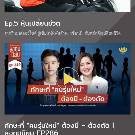
Ep.5 หุ้นเปลี่ยนชีวิต
จากวินมอเตอร์ไซค์ สู่เซียนหุ้นพันล้าน! ‘เซียนมี่’ กับหลักคิดเปลี่ยนชีวิต
ทักษะที่ "คนรุ่นใหม่" ต้องมี – ต้องตัด |
ลงทุนนิยม EP.286