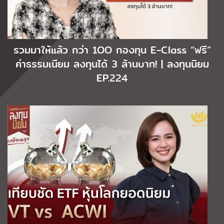
รวมมาให้แล้ว กว่า 1OO กองทุน E-Class “ฟรี”
ค่าธรรมเนียม ลงทุนได้ 3 ล้านบาท! | ลงทุนนิยม
EP.224