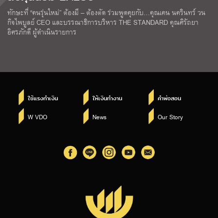
ทักษะที่ “คนรุ่นใหม่” ต้องมี – ต้องตัด ร่วมพูดคุยกับ…คุณเคน นครินทร์ วน
กิจไพบูลย์ CEO และบรรณาธิการบริหาร THE STANDARD คุณศิรัถยา
อิศรภักดี ผู้ดำเนินรายการ
ใช้แรงทำเงิน
ให้เงินทำงาน
คำพ่อสอน
W VDO
News
Our Story