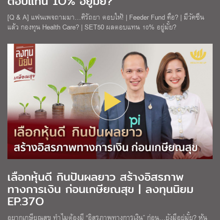
ตอบแทน 1O% อยู่มั้ย?
[Q & A] แฟนเพจถามมา…ศิรัถยา ตอบให้! | Feeder Fund คือ? | มีวัคซีน
แล้ว กองทุน Health Care? | SET50 ผลตอบแทน 10% อยู่มั้ย?
เลือกหุ้นดี กินปันผลยาว สร้างอิสรภาพ
ทางการเงิน ก่อนเกษียณสุข | ลงทุนนิยม
EP.37O
อยากเกษียณสุข ทำไมต้องมี “อิสรภาพทางการเงิน” ก่อน…ยังมีอยู่มั้ย? หุ้น