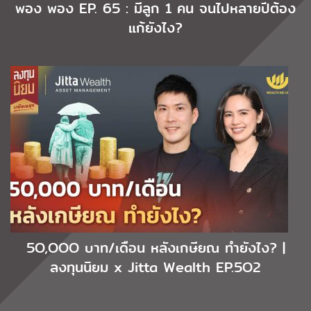
พอง พอง EP. 65 : มีลูก 1 คน จนไปหลายปีต้อง
แก้ยังไง?
5O,OOO บาท/เดือน หลังเกษียณ ทำยังไง? |
ลงทุนนิยม x Jitta Wealth EP.5O2