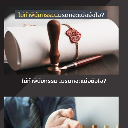
ไม่ทำพินัยกรรม…มรดกจะแบ่งยังไง?