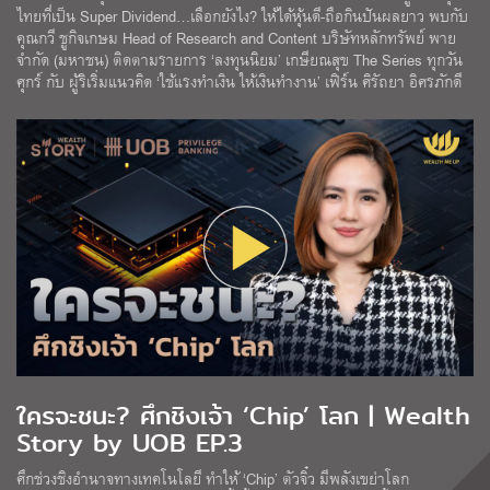
ไทยที่เป็น Super Dividend…เลือกยังไง? ให้ได้หุ้นดี-ถือกินปันผลยาว พบกับ
คุณกวี ชูกิจเกษม Head of Research and Content บริษัทหลักทรัพย์ พาย
จำกัด (มหาชน) ติดตามรายการ ‘ลงทุนนิยม’ เกษียณสุข The Series ทุกวัน
ศุกร์ กับ ผู้ริเริ่มแนวคิด ‘ใช้แรงทำเงิน ให้เงินทำงาน’ เฟิร์น ศิรัถยา อิศรภักดี
ใครจะชนะ? ศึกชิงเจ้า ‘Chip’ โลก | Wealth
Story by UOB EP.3
ศึกช่วงชิงอำนาจทางเทคโนโลยี ทำให้ ‘Chip’ ตัวจิ๋ว มีพลังเขย่าโลก