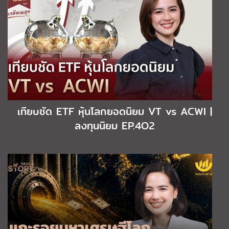
เทียบชัด ETF หุ้นโลกยอดนิยม VT vs ACWI |
ลงทุนนิยม EP.4O2