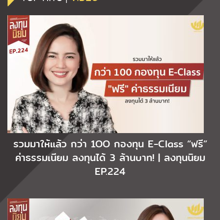
รวมมาให้แล้ว กว่า 1OO กองทุน E-Class “ฟรี”
ค่าธรรมเนียม ลงทุนได้ 3 ล้านบาท! | ลงทุนนิยม
EP.224