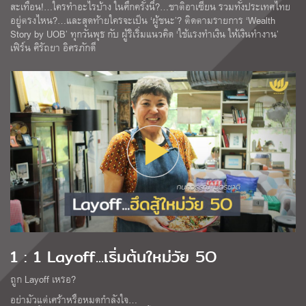
สะเทือน!…ใครทำอะไรบ้าง ในศึกครั้งนี้?…ชาติอาเซียน รวมทั้งประเทศไทย
อยู่ตรงไหน?…และสุดท้ายใครจะเป็น ‘ผู้ชนะ’? ติดตามรายการ ‘Wealth
Story by UOB’ ทุกวันพุธ กับ ผู้ริเริ่มแนวคิด ‘ใช้แรงทำเงิน ให้เงินทำงาน’
เฟิร์น ศิรัถยา อิศรภักดี
1 : 1 Layoff...เริ่มต้นใหม่วัย 5O
ถูก Layoff เหรอ?
อย่ามัวแต่เศร้าหรือหมดกำลังใจ…