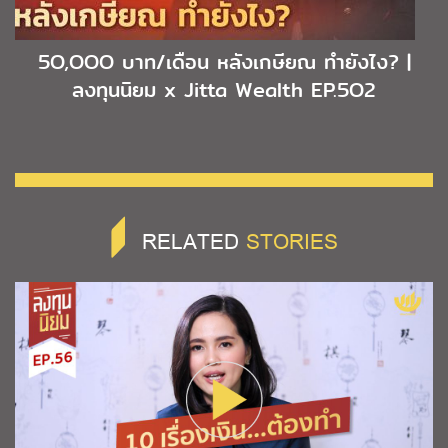
5O,OOO บาท/เดือน หลังเกษียณ ทำยังไง? |
ลงทุนนิยม x Jitta Wealth EP.5O2
RELATED
STORIES