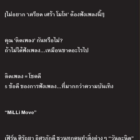
[ไม่อยาก ‘เครียด เศร้า โมโห’ ต้องฟังเพลงนี้!]
คุณ ’ติดเพลง’ กันหรือไม่?
ถ้าไม่ได้ฟังเพลง…เหมือนขาดอะไรไป
ติดเพลง = โชคดี
5 ข้อดี ของการฟังเพลง…ที่มากกว่าความบันเทิง
“MiLLi Move”
เฟิร์น ศิรัถยา อิศรภักดี ชวนทุกคนทำสิ่งต่างๆ “วันละนิด”