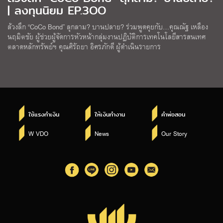
| ลงทุนนิยม EP.3OO
ล้วงลึก “CoCo Bond” ลุกลาม? บานปลาย? ร่วมพูดคุยกับ…คุณณัฐ เหลือง
นฤมิตชัย ผู้ช่วยผู้จัดการหัวหน้ากลุ่มงานปฏิบัติการเทคโนโลยีสารสนเทศ
ตลาดหลักทรัพย์ฯ คุณศิรัถยา อิศรภักดี ผู้ดำเนินรายการ
ใช้แรงทำเงิน
ให้เงินทำงาน
คำพ่อสอน
W VDO
News
Our Story