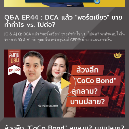
Q&A EP.44 : DCA แล้ว "พอร์ตเขียว" ขาย
ทำกำไร vs. ไปต่อ?
[Q & A] Q: DCA แล้ว “พอร์ตเขียว” ขายทำกำไร vs. ไปต่อ? หาคำตอบได้ใน
รายการ ‘Q & A’ กับ คุณกริช เศรษฐนันท์ CFP® นักวางแผนการเงิน
ล้วงลึก "CoCo Bond" ลุกลาม? บานปลาย?