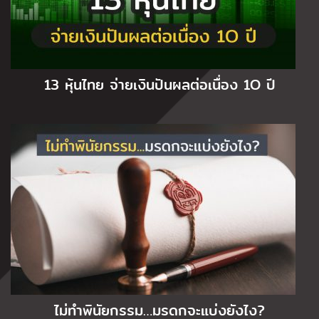
13 หุ้นไทย จ่ายเงินปันผลต่อเนื่อง 1O ปี
ไม่ทำพินัยกรรม…มรดกจะแบ่งยังไง?