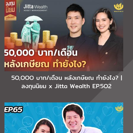
5O,OOO บาท/เดือน หลังเกษียณ ทำยังไง? |
ลงทุนนิยม x Jitta Wealth EP.5O2