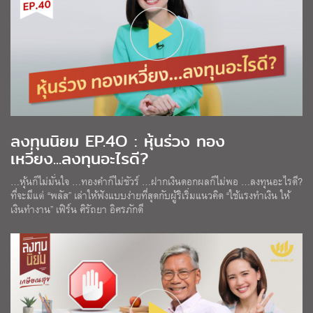
ลงทุนนิยม EP.4O : หุ้นร่วง ทอง
เหวี่ยง...ลงทุนอะไรดี?
…หุ้นก็ไม่มั่นใจ …ทองคำก็ไม่ชัวร์ …ฝากเงินดอกผลก็ไม่พอ …ลงทุนอะไรดี?
ที่จะมีแต่ “พลัส” เล่าให้ฟังแบบง่ายที่สุดกับผู้ริเริ่มแนวคิด “ใช้แรงทำเงิน ให้
เงินทำงาน” เฟิร์น ศิรัถยา อิศรภักดี