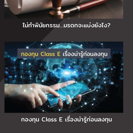
ไม่ทำพินัยกรรม…มรดกจะแบ่งยังไง?
กองทุน Class E เรื่องน่ารู้ก่อนลงทุน