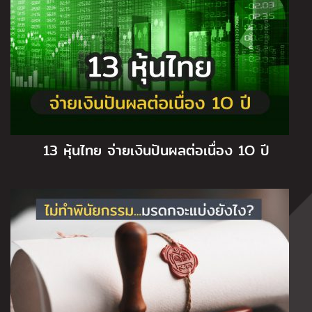
13 หุ้นไทย จ่ายเงินปันผลต่อเนื่อง 1O ปี