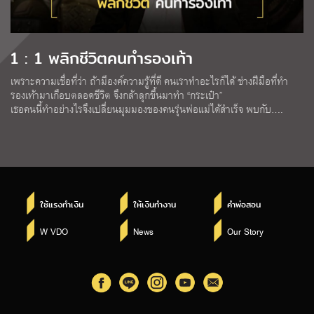
1 : 1 พลิกชีวิตคนทำรองเท้า
เพราะความเชื่อที่ว่า ถ้ามีองค์ความรู้ที่ดี คนเราทำอะไรก็ได้ ช่างฝีมือที่ทำ
รองเท้ามาเกือบตลอดชีวิต จึงกล้าลุกขึ้นมาทำ “กระเป๋า”
เธอคนนี้ทำอย่างไรจึงเปลี่ยนมุมมองของคนรุ่นพ่อแม่ได้สำเร็จ พบกับ….
ใช้แรงทำเงิน
ให้เงินทำงาน
คำพ่อสอน
W VDO
News
Our Story