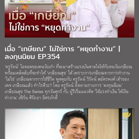
เมื่อ “เกษียณ” ไม่ใช่การ “หยุดทำงาน” |
ลงทุนนิยม EP.354
‘ครูรัตน์’ ไอดอลของคนวัยเก๋า ที่จะมาสร้างแรงบันดาลใจให้กับคนวัยเกษียณ
พร้อมเคล็ดลับที่จะทำให้ ‘เกษียณสุข’ ได้ เพราะการเกษียณจากการทำงาน
‘ไม่ใช่’ เกษียณจากการใช้ชีวิต พูดคุยกับ ครูรัตน์ วิรัตน์ สมัครพงศ์ เจ้าของ
เพจ เกษียณแล้ว ทำไรดีวะ? โดย ครูรัตน์ ติดตามรายการ ‘ลงทุนนิยม’
เกษียณสุข The Series ทุกวันศุกร์ กับ ผู้ริเริ่มแนวคิด ‘ใช้แรงทำเงิน ให้เงิน
ทำงาน’ เฟิร์น ศิรัถยา อิศรภักดี