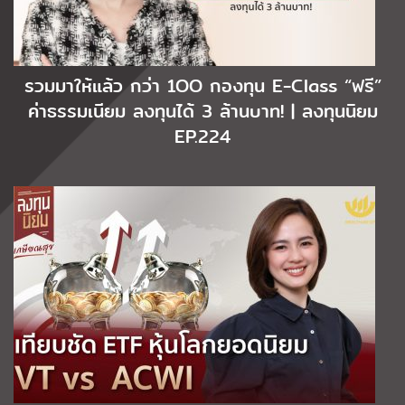
รวมมาให้แล้ว กว่า 1OO กองทุน E-Class “ฟรี”
ค่าธรรมเนียม ลงทุนได้ 3 ล้านบาท! | ลงทุนนิยม
EP.224