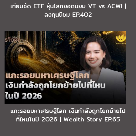
เทียบชัด ETF หุ้นโลกยอดนิยม VT vs ACWI |
ลงทุนนิยม EP.4O2
แกะรอยมหาเศรษฐีโลก เงินกำลังถูกโยกย้ายไป
ที่ไหนในปี 2O26 | Wealth Story EP.65