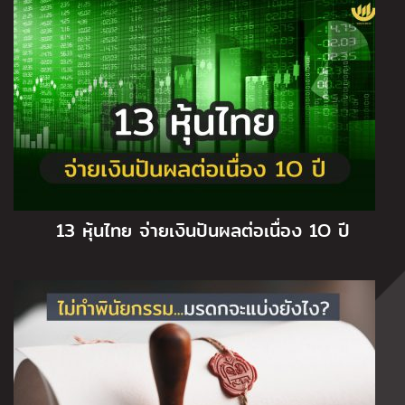
13 หุ้นไทย จ่ายเงินปันผลต่อเนื่อง 1O ปี