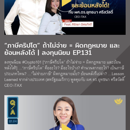
“ภาษีคริปโต” ถ้าไม่จ่าย = ผิดกฏหมาย และ
ย้อนหลังได้ | ลงทุนนิยม EP.131
ลงทุนนิยม #Crypto101 [“ภาษีคริปโต” ถ้าไม่จ่าย = ผิดกฏหมาย และย้อน
หลังได้!] …“ภาษีคริปโต” คืออะไร? มีอะไรบ้าง? คำนวนจากอะไร? เป็นภาษี
ประเภทไหน? …“ไม่จ่ายภาษี” ผิดกฎหมายมั้ย? ย้อนหลังรึเปล่า? …Lesson
Learned จากต่างประเทศ (สหรัฐอเมริกา) พูดคุยกับ ผศ.ดร.ยุทธนา ศรีสวัสดิ์
CEO iTAX