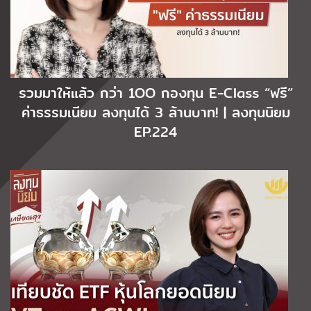
รวมมาให้แล้ว กว่า 1OO กองทุน E-Class “ฟรี”
ค่าธรรมเนียม ลงทุนได้ 3 ล้านบาท! | ลงทุนนิยม
EP.224