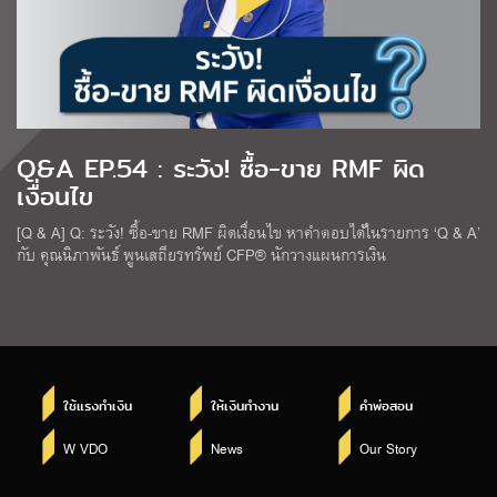
Q&A EP.54 : ระวัง! ซื้อ-ขาย RMF ผิด
เงื่อนไข
[Q & A] Q: ระวัง! ซื้อ-ขาย RMF ผิดเงื่อนไข หาคำตอบได้ในรายการ ‘Q & A’
กับ คุณนิภาพันธ์ พูนเสถียรทรัพย์ CFP® นักวางแผนการเงิน
ใช้แรงทำเงิน
ให้เงินทำงาน
คำพ่อสอน
W VDO
News
Our Story