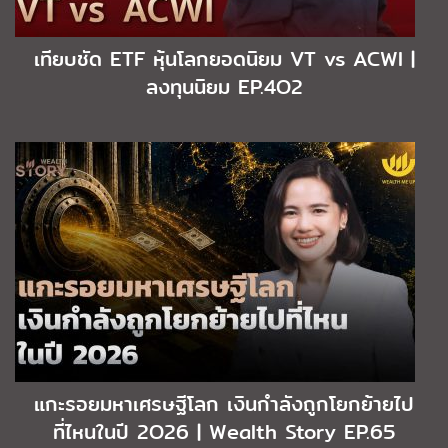
เทียบชัด ETF หุ้นโลกยอดนิยม VT vs ACWI |
ลงทุนนิยม EP.4O2
แกะรอยมหาเศรษฐีโลก เงินกำลังถูกโยกย้ายไป
ที่ไหนในปี 2O26 | Wealth Story EP.65