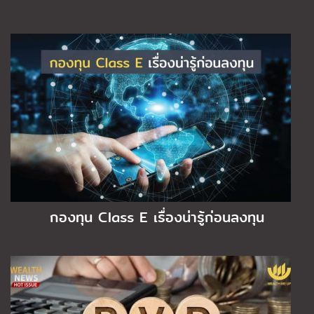
กองทุน Class E เรื่องน่ารู้ก่อนลงทุน