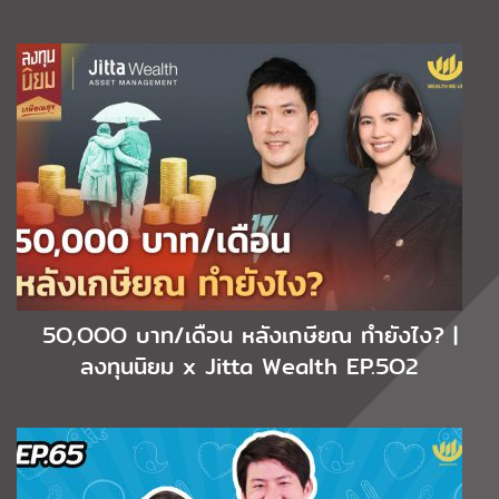
5O,OOO บาท/เดือน หลังเกษียณ ทำยังไง? |
ลงทุนนิยม x Jitta Wealth EP.5O2