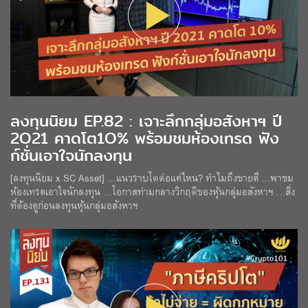
ลงทุนนิยม EP.82 : เจาะลึกกลุ่มอสังหาฯ ปี
2O21 คาดโต1O% พร้อมชมห้องเทรด ฟัง
ก์ชั่นเอาใจนักลงทุน
[ลงทุนนิยม x SC Asset] …แนวราบโตต่อแค่ไหน? ทำไมถึงขายดี …พาชม
ห้องเทรดเอาใจนักลงทุน …โอกาสท่ามกลางวิกฤติของหุ้นกลุ่มอสังหาฯ …สิ่ง
ที่ต้องดูก่อนลงทุนหุ้นกลุ่มอสังหาฯ