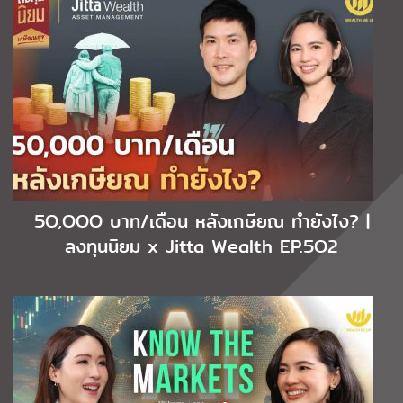
5O,OOO บาท/เดือน หลังเกษียณ ทำยังไง? |
ลงทุนนิยม x Jitta Wealth EP.5O2