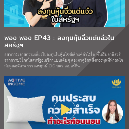
พอง พอง EP.43 : ลงทุนหุ้นจิ๋วแต่แจ๋วใน
สหรัฐฯ
อยากกระจายความเสี่ยงไปลงทุนในหุ้นไซซ์เล็กแต่กำไรโต ที่ได้รับอานิสงส์
จากการบริโภคในสหรัฐอเมริกาแบบเต็มๆ ลองมาดูอีกหนึ่งกองทุนที่น่าสนใจ
กับคุณอดิเทพ วรรณพฤกษ์ CIO บลจ.อเบอร์ดีน