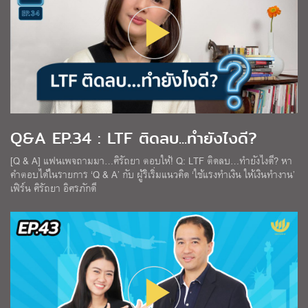
Q&A EP.34 : LTF ติดลบ...ทำยังไงดี?
[Q & A] แฟนเพจถามมา…ศิรัถยา ตอบให้! Q: LTF ติดลบ…ทำยังไงดี? หา
คำตอบได้ในรายการ ‘Q & A’ กับ ผู้ริเริ่มแนวคิด ‘ใช้แรงทำเงิน ให้เงินทำงาน’
เฟิร์น ศิรัถยา อิศรภักดี