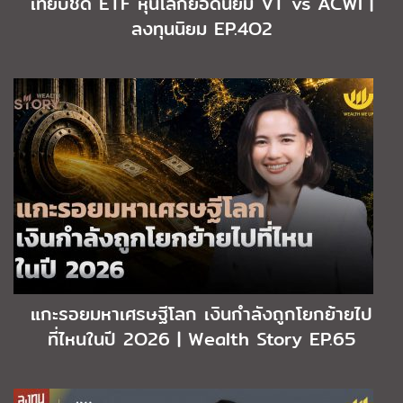
เทียบชัด ETF หุ้นโลกยอดนิยม VT vs ACWI |
ลงทุนนิยม EP.4O2
แกะรอยมหาเศรษฐีโลก เงินกำลังถูกโยกย้ายไป
ที่ไหนในปี 2O26 | Wealth Story EP.65