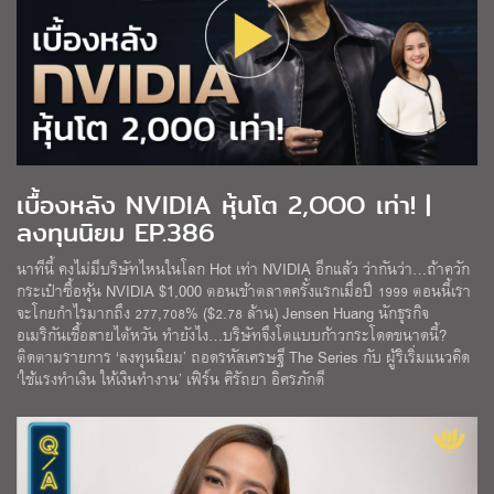
เบื้องหลัง NVIDIA หุ้นโต 2,OOO เท่า! |
ลงทุนนิยม EP.386
นาทีนี้ คงไม่มีบริษัทไหนในโลก Hot เท่า NVIDIA อีกแล้ว ว่ากันว่า…ถ้าควัก
กระเป๋าซื้อหุ้น NVIDIA $1,000 ตอนเข้าตลาดครั้งแรกเมื่อปี 1999 ตอนนี้เรา
จะโกยกำไรมากถึง 277,708% ($2.78 ล้าน) Jensen Huang นักธุรกิจ
อเมริกันเชื้อสายไต้หวัน ทำยังไง…บริษัทจึงโตแบบก้าวกระโดดขนาดนี้?
ติดตามรายการ ‘ลงทุนนิยม’ ถอดรหัสเศรษฐี The Series กับ ผู้ริเริ่มแนวคิด
‘ใช้แรงทำเงิน ให้เงินทำงาน’ เฟิร์น ศิรัถยา อิศรภักดี