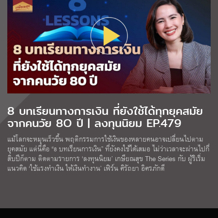
8 บทเรียนทางการเงิน ที่ยังใช้ได้ทุกยุคสมัย
จากคนวัย 8O ปี | ลงทุนนิยม EP.479
แม้โลกจะหมุนเร็วขึ้น พฤติกรรมการใช้เงินของหลายคนอาจเปลี่ยนไปตาม
ยุคสมัย แต่นี่คือ “8 บทเรียนการเงิน” ที่ยังคงใช้ได้เสมอ ไม่ว่าเวลาจะผ่านไปกี่
สิบปีก็ตาม ติดตามรายการ ‘ลงทุนนิยม’ เกษียณสุข The Series กับ ผู้ริเริ่ม
แนวคิด ‘ใช้แรงทำเงิน ให้เงินทำงาน’ เฟิร์น ศิรัถยา อิศรภักดี