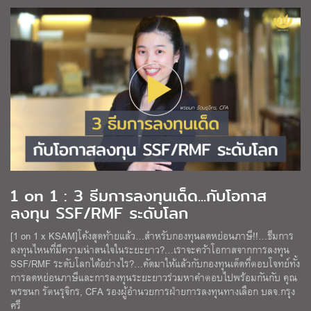
1 on 1 : 3 ธีมการลงทุนเด็ด...กับโอกาส
ลงทุน SSF/RMF ระดับโลก
[1 on 1 x KSAM]โค้งสุดท้ายแล้ว…สำหรับกองทุนลดหย่อนภาษี!!…ธีมการ
ลงทุนไหนที่มีความน่าสนใจในระยะยาว?…เราจะคว้าโอกาสจากการลงทุน
SSF/RMF ระดับโลกได้อย่างไร?…คัดมาให้แล้วกับกองทุนเด็ดที่ตอบโจทย์ทั้ง
การลดหย่อนภาษีและการลงทุนระยะยาวร่วมหาคำตอบไปพร้อมกันกับ คุณ
พรชนก รัตนรุจิกร, CFA รองผู้อำนวยการฝ่ายการลงทุนทางเลือก บลจ.กรุง
ศรี