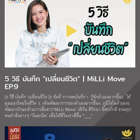
5 วิธี บันทึก "เปลี่ยนชีวิต" | MiLLi Move
EP.9
[5 วิธี บันทึก ‘เปลี่ยนชีวิต’]5 ข้อดี ‘การจดบันทึก’1. รู้จักตัวเองมากขึ้น2. ได้
มุมมองใหม่ในชีวิต 3. เห็นพัฒนาการของตัวเองมากขึ้น4. ภูมิใจในตัวเอง5.
พัฒนาทักษะด้านการสื่อสาร”MiLLi Move” เฟิร์น ศิรัถยา อิศรภักดี ชวนทุก
คนทำสิ่งต่างๆ “วันละนิด” เพื่อให้ชีวิตเราดีขึ้น ^___*