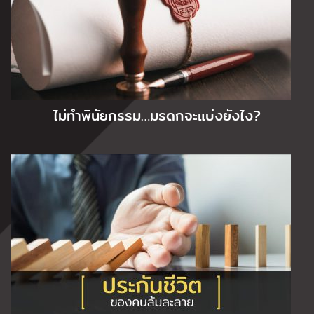
ไม่ทำพินัยกรรม…มรดกจะแบ่งยังไง?