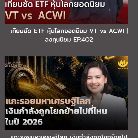
เทียบชัด ETF หุ้นโลกยอดนิยม VT vs ACWI |
ลงทุนนิยม EP.4O2
แกะรอยมหาเศรษฐีโลก เงินกำลังถูกโยกย้ายไป