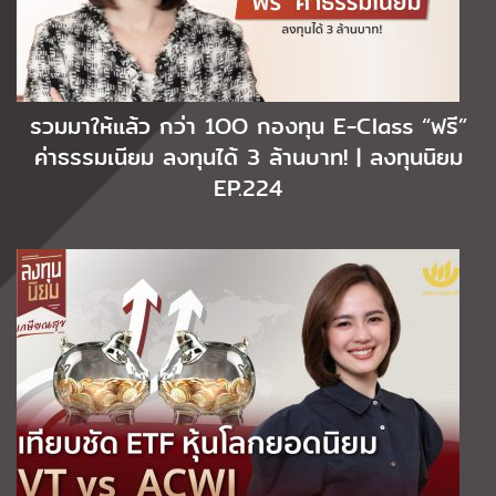
รวมมาให้แล้ว กว่า 1OO กองทุน E-Class “ฟรี”
ค่าธรรมเนียม ลงทุนได้ 3 ล้านบาท! | ลงทุนนิยม
EP.224