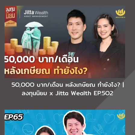
5O,OOO บาท/เดือน หลังเกษียณ ทำยังไง? |
ลงทุนนิยม x Jitta Wealth EP.5O2