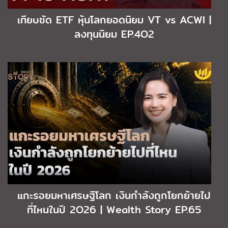
เทียบชัด ETF หุ้นโลกยอดนิยม VT vs ACWI |
ลงทุนนิยม EP.4O2
แกะรอยมหาเศรษฐีโลก เงินกำลังถูกโยกย้ายไป
ที่ไหนในปี 2O26 | Wealth Story EP.65