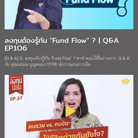
ลงทุนต้องรู้ทัน "Fund Flow" ? | Q&A
EP.1O6
[Q & A] Q: ลงทุนต้องรู้ทัน “Fund Flow” ? หาคำตอบได้ในรายการ ‘Q & A’
กับ คุณนฤมล บุญสนอง CFP® นักวางแผนการเงิน