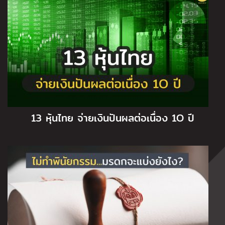
13 หุ้นไทย จ่ายเงินปันผลต่อเนื่อง 1O ปี