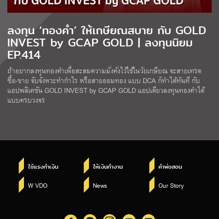
ลงทุน ‘ทองคำ’ ให้เกษียณสบาย กับ GOLD
INVEST by GCAP GOLD | ลงทุนนิยม
EP.414
ถ้าอยากลงทุนทองคำเพื่อสะสมความมั่งคั่งไว้ใช้ในวัยเกษียณ จะสายเทรด
ซื้อ-ขาย จับจังหวะทำกำไร หรือสายออมทอง แบบ DCA ก็ทำได้ทันที กับ
แอปพลิเคชัน GOLD INVEST by GCAP GOLD แอปเดียวลงทุนทองคำได้
แบบครบวงจร
ใช้แรงทำเงิน
ให้เงินทำงาน
คำพ่อสอน
W VDO
News
Our Story