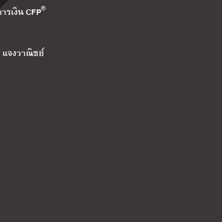
®
การเงิน CFP
รา แจงวาณิชย์