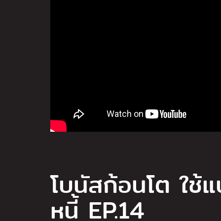
โบนัสก้อนโต ใช้แ
หนี้ EP.14