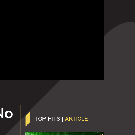
 No
TOP HITS |
ARTICLE