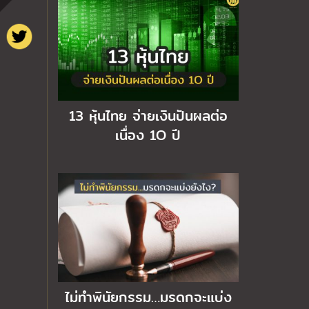
13 หุ้นไทย จ่ายเงินปันผลต่อ
เนื่อง 1O ปี
ไม่ทำพินัยกรรม…มรดกจะแบ่ง