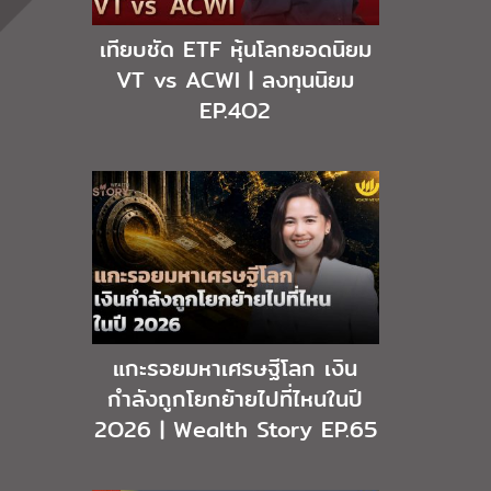
เทียบชัด ETF หุ้นโลกยอดนิยม
VT vs ACWI | ลงทุนนิยม
EP.4O2
แกะรอยมหาเศรษฐีโลก เงิน
กำลังถูกโยกย้ายไปที่ไหนในปี
2O26 | Wealth Story EP.65