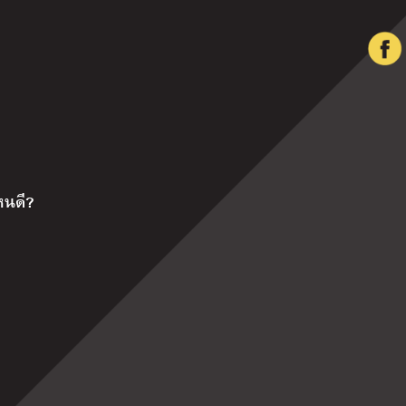
หนดี?