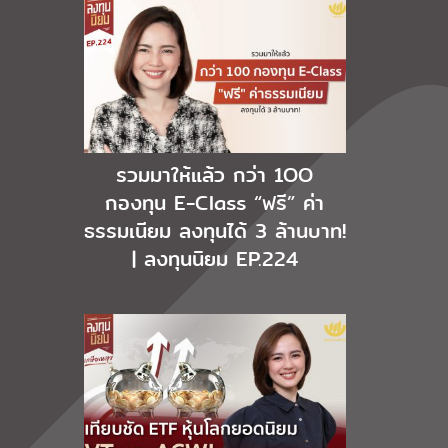
รวมมาให้แล้ว กว่า 1OO
กองทุน E-Class “ฟรี” ค่า
ธรรมเนียม ลงทุนได้ 3 ล้านบาท!
| ลงทุนนิยม EP.224