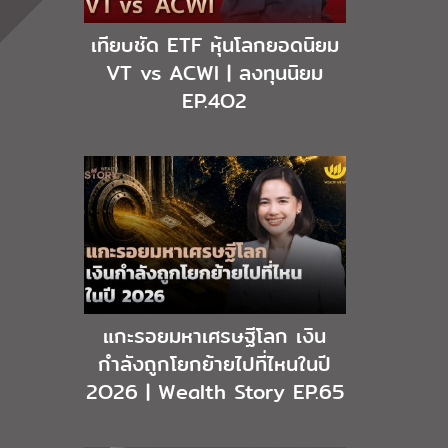
เทียบชัด ETF หุ้นโลกยอดนิยม
VT vs ACWI | ลงทุนนิยม
EP.4O2
แกะรอยมหาเศรษฐีโลก เงิน
กำลังถูกโยกย้ายไปที่ไหนในปี
2O26 | Wealth Story EP.65