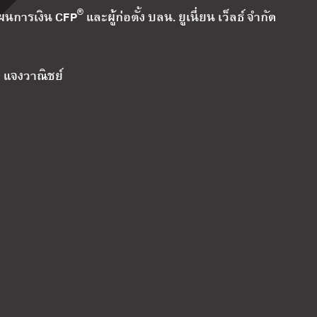
®
แผนการเงิน CFP
และผู้ก่อตั้ง บลน. ยูเนี่ยน เว็ลธ์ จำกัด
รา แจงวาณิชย์