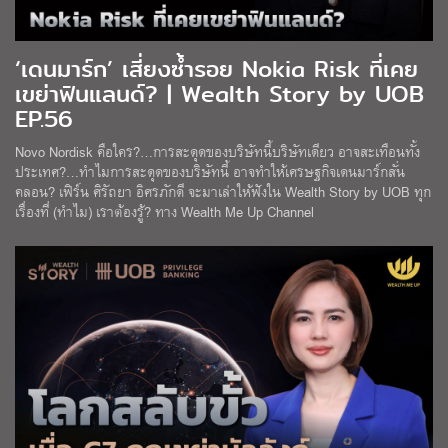
‘เดนมาร์ก’ เสี่ยงซ้ำรอย Nokia Risk ที่เคย
เขย่าฟินแลนด์? | Wealth Story by UOB
EP.56
Novo Nordisk คือใคร?…การสะดุดของบริษัทนี้บริษัทเดียว อาจสะเทือนทั้ง
ประเทศ?…ทำไมการสะดุดของบริษัทนี้ อาจทำให้เศรษฐกิจเดนมาร์กสั่น
คลอน? เฟิร์น ศิรัถยา อิศรภักดี จะมาเล่าให้ฟังใน Wealth Story by UOB ทุก
เรื่องที่ (ทำไม) เราต้องรู้? ทาง Wealth Me Up Channel