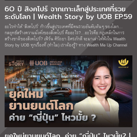
6O ปี สิงคโปร์ จากเกาะเล็กสู่ประเทศที่รวย
ระดับโลก | Wealth Story by UOB EP.59
อะไรทำให้ ‘สิงคโปร์’ ก้าวขึ้นสู่ประเทศที่มีคนรวยอันดับต้นๆ ของโลก…
กลยุทธ์สร้างความมั่งคั่งของสิงคโปร์ คืออะไร?…อะไรคือ กฎเหล็กในการ
สร้างชาติของสิงคโปร์? เฟิร์น ศิรัถยา อิศรภักดี จะมาเล่าให้ฟังใน Wealth
Story by UOB ทุกเรื่องที่ (ทำไม) เราต้องรู้? ทาง Wealth Me Up Channel
ยุคใหม่ยานยนต์โลก…ค่าย “ญี่ปุ่น” ไหวมั้ย? |