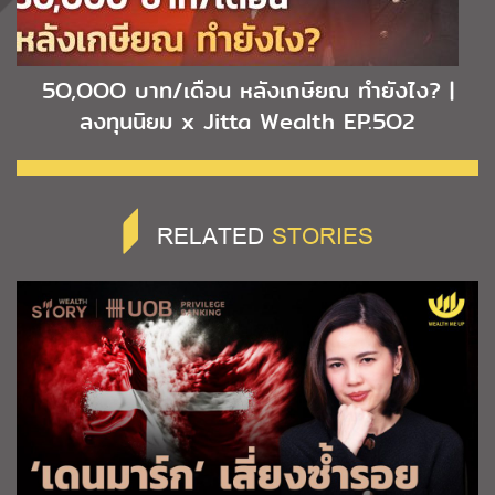
5O,OOO บาท/เดือน หลังเกษียณ ทำยังไง? |
ลงทุนนิยม x Jitta Wealth EP.5O2
RELATED
STORIES