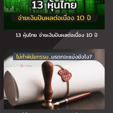
13 หุ้นไทย จ่ายเงินปันผลต่อเนื่อง 1O ปี