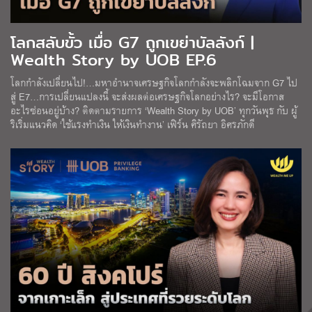
โลกสลับขั้ว เมื่อ G7 ถูกเขย่าบัลลังก์ |
Wealth Story by UOB EP.6
โลกกำลังเปลี่ยนไป!…มหาอำนาจเศรษฐกิจโลกกำลังจะพลิกโฉมจาก G7 ไป
สู่ E7…การเปลี่ยนแปลงนี้ จะส่งผลต่อเศรษฐกิจโลกอย่างไร? จะมีโอกาส
อะไรซ่อนอยู่บ้าง? ติดตามรายการ ‘Wealth Story by UOB’ ทุกวันพุธ กับ ผู้
ริเริ่มแนวคิด ‘ใช้แรงทำเงิน ให้เงินทำงาน’ เฟิร์น ศิรัถยา อิศรภักดี