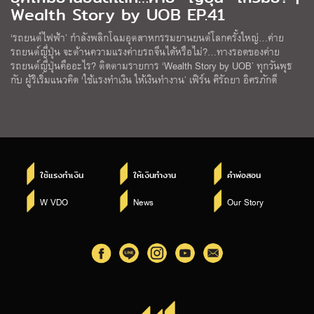
Wealth Story by UOB EP.41
‘รถยนต์ไฟฟ้า’ กำลังพลิกโฉมอุตสาหกรรมยานยนต์โลกครั้งใหญ่…ค่าย
รถยนต์ญี่ปุ่น จะต้านความแรงค่ายรถจีนได้หรือไม่?…ทางรอดของค่าย
รถยนต์ญี่ปุ่นคืออะไร? ติดตามรายการ ‘Wealth Story by UOB’ ทุกวันพุธ
กับ ผู้ริเริ่มแนวคิด ‘ใช้แรงทำเงิน ให้เงินทำงาน’ เฟิร์น ศิรัถยา อิศรภักดี
ใช้แรงทำเงิน
ให้เงินทำงาน
คำพ่อสอน
W VDO
News
Our Story