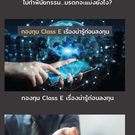
ไม่ทำพินัยกรรม…มรดกจะแบ่งยังไง?
กองทุน Class E เรื่องน่ารู้ก่อนลงทุน