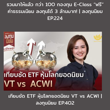
รวมมาให้แล้ว กว่า 1OO กองทุน E-Class “ฟรี”
ค่าธรรมเนียม ลงทุนได้ 3 ล้านบาท! | ลงทุนนิยม
EP.224
เทียบชัด ETF หุ้นโลกยอดนิยม VT vs ACWI |
ลงทุนนิยม EP.4O2