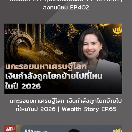
ลงทุนนิยม EP.4O2
แกะรอยมหาเศรษฐีโลก เงินกำลังถูกโยกย้ายไป
ที่ไหนในปี 2O26 | Wealth Story EP.65