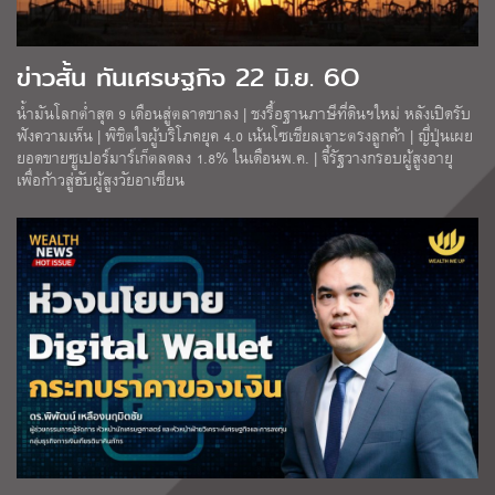
ข่าวสั้น ทันเศรษฐกิจ 22 มิ.ย. 6O
น้ำมันโลกต่ำสุด 9 เดือนสู่ตลาดขาลง | ชงรื้อฐานภาษีที่ดินฯใหม่ หลังเปิดรับ
ฟังความเห็น | พิชิตใจผู้บริโภคยุค 4.0 เน้นโซเชียลเจาะตรงลูกค้า | ญี่ปุ่นเผย
ยอดขายซูเปอร์มาร์เก็ตลดลง 1.8% ในเดือนพ.ค. | จี้รัฐวางกรอบผู้สูงอายุ
เพื่อก้าวสู่ฮับผู้สูงวัยอาเซียน