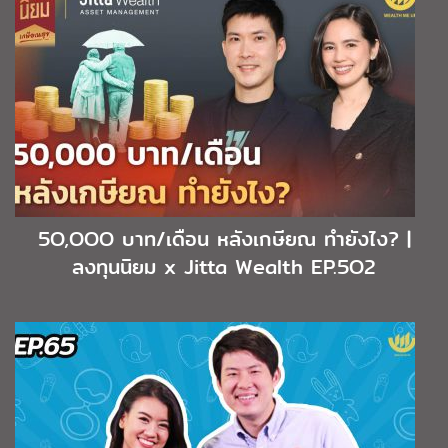
5O,OOO บาท/เดือน หลังเกษียณ ทำยังไง? |
ลงทุนนิยม x Jitta Wealth EP.5O2