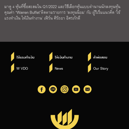
มาดู 4 หุ้นที่ซื้อสะสมใน Q1/2022 และวิธีเลือกหุ้นแบบตำนานนักลงทุนหุ้น
คุณค่า “Warren Buffet”ติดตามรายการ ‘ลงทุนนิยม’ กับ ผู้ริเริ่มแนวคิด ‘ใช้
แรงทำเงิน ให้เงินทำงาน’ เฟิร์น ศิรัถยา อิศรภักดี
ใช้แรงทำเงิน
ให้เงินทำงาน
คำพ่อสอน
W VDO
News
Our Story