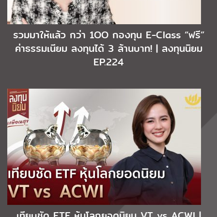
รวมมาให้แล้ว กว่า 1OO กองทุน E-Class “ฟรี”
ค่าธรรมเนียม ลงทุนได้ 3 ล้านบาท! | ลงทุนนิยม
EP.224
เทียบชัด ETF หุ้นโลกยอดนิยม VT vs ACWI |