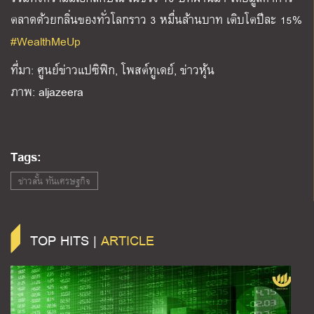
ตลาดด้วยกลิ่นของทั่วโลกราว 3 หมื่นล้านบาท เติบโตปีละ 15%
#WealthMeUp
ที่มา: ศูนย์ข่าวแปซิฟิก, โพสต์ทูเดย์, ข่าวหุ้น
ภาพ: aljazeera
Tags:
ข่าวสั้น ทันเศรษฐกิจ
TOP HITS |
ARTICLE