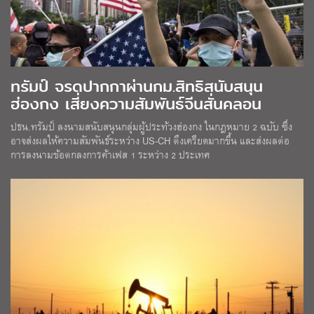
ทรัมป์ จรดปากกาผ่านกม.สิทธิสนับสนุน
ฮ่องกง เสี่ยงความสัมพันธ์จีนสั่นคลอน
ปธน.ทรัมป์ ลงนามสนับสนุนกลุ่มผู้ประท้วงฮ่องกง ในกฎหมาย 2 ฉบับ ซึ่ง
อาจส่งผลให้ความสัมพันธ์ระหว่าง US-CH ตึงเครียดมากขึ้น และส่งผลต่อ
การลงนามข้อตกลงการค้าเฟส 1 ระหว่าง 2 ประเทศ