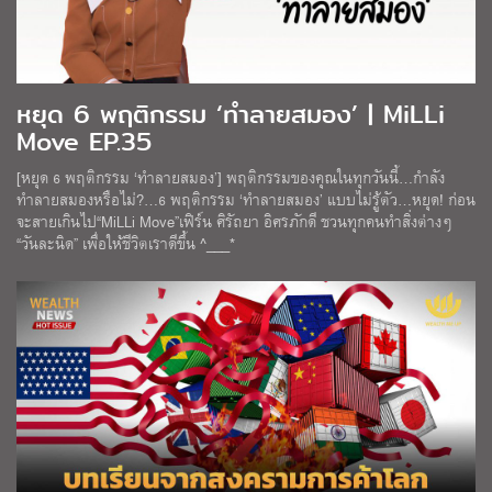
หยุด 6 พฤติกรรม ‘ทำลายสมอง’ | MiLLi
Move EP.35
[หยุด 6 พฤติกรรม ‘ทำลายสมอง’] พฤติกรรมของคุณในทุกวันนี้…กำลัง
ทำลายสมองหรือไม่?…6 พฤติกรรม ‘ทำลายสมอง’ แบบไม่รู้ตัว…หยุด! ก่อน
จะสายเกินไป“MiLLi Move”เฟิร์น ศิรัถยา อิศรภักดี ชวนทุกคนทำสิ่งต่างๆ
“วันละนิด” เพื่อให้ชีวิตเราดีขึ้น ^___*