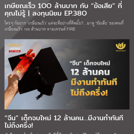
เกษียณเร็ว 1OO ล้านบาท กับ “ข้อเสีย” ที่
คุณไม่รู้ | ลงทุนนิยม EP.38O
ใครๆ ก็อยาก ‘เกษียณเร็ว’ แต่จะดีอย่างที่คิดมั้ย?…มาดู ‘ข้อเสีย’ ของคนที่
เกษียณเร็ว 100 ล้านบาท ตามเทรนด์ FIRE
“จีน” เด็กจบใหม่ 12 ล้านคน…มีงานทำทันที
ไม่ถึงครึ่ง!