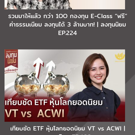
รวมมาให้แล้ว กว่า 1OO กองทุน E-Class “ฟรี”
ค่าธรรมเนียม ลงทุนได้ 3 ล้านบาท! | ลงทุนนิยม
EP.224
เทียบชัด ETF หุ้นโลกยอดนิยม VT vs ACWI |