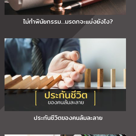
ไม่ทำพินัยกรรม…มรดกจะแบ่งยังไง?
ประกันชีวิตของคนล้มละลาย