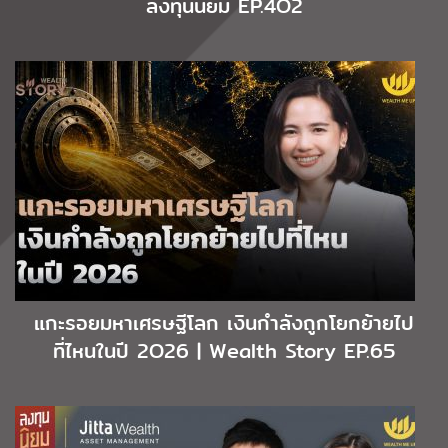
ลงทุนนิยม EP.4O2
แกะรอยมหาเศรษฐีโลก เงินกำลังถูกโยกย้ายไป
ที่ไหนในปี 2O26 | Wealth Story EP.65