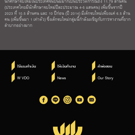
นักศึกษาจบใหม่ในประเทศจีนปีนี้มีมากเป็นประวัติการณ์ถึง 11.79 ล้านคน
(ประเทศไทยมีนักศึกษาจบใหม่ปีละประมาณ 4-5 แสนคน) เพิ่มขึ้นจากปี
2023 ที่ 10.5 ล้านคน และ 10 ปีก่อน (ปี 2014) มีเด็กจบใหม่เพียงแค่ 6.5 ล้าน
คน (เพิ่มขึ้นมา 1 เท่าตัว) ซึ่งเด็กจบใหม่กลุ่มนี้กำลังเผชิญกับการหางานที่ยาก
ลำบากอย่างมาก
ใช้แรงทำเงิน
ให้เงินทำงาน
คำพ่อสอน
W VDO
News
Our Story