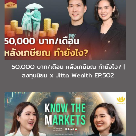
5O,OOO บาท/เดือน หลังเกษียณ ทำยังไง? |
ลงทุนนิยม x Jitta Wealth EP.5O2