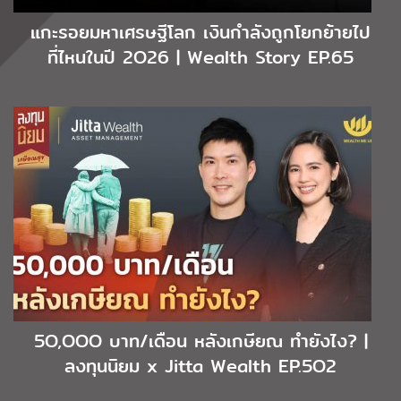
แกะรอยมหาเศรษฐีโลก เงินกำลังถูกโยกย้ายไป
ที่ไหนในปี 2O26 | Wealth Story EP.65
5O,OOO บาท/เดือน หลังเกษียณ ทำยังไง? |
ลงทุนนิยม x Jitta Wealth EP.5O2