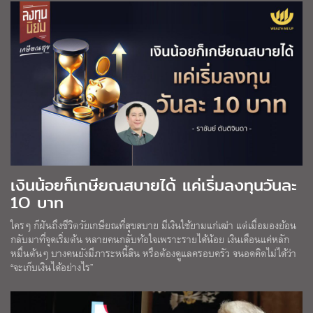
เงินน้อยก็เกษียณสบายได้ แค่เริ่มลงทุนวันละ
1O บาท
ใครๆ ก็ฝันถึงชีวิตวัยเกษียณที่สุขสบาย มีเงินใช้ยามแก่เฒ่า แต่เมื่อมองย้อน
กลับมาที่จุดเริ่มต้น หลายคนกลับท้อใจเพราะรายได้น้อย เงินเดือนแค่หลัก
หมื่นต้นๆ บางคนยังมีภาระหนี้สิน หรือต้องดูแลครอบครัว จนอดคิดไม่ได้ว่า
“จะเก็บเงินได้อย่างไร”