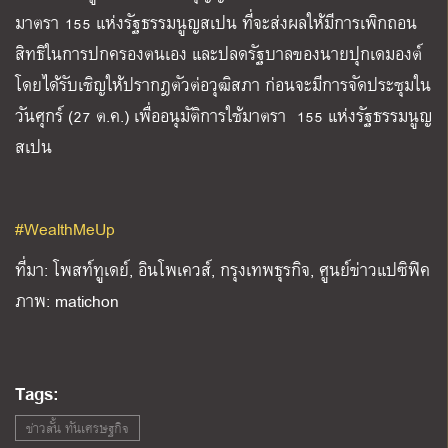
มาตรา 155 แห่งรัฐธรรมนูญสเปน ที่จะส่งผลให้มีการเพิกถอน
สิทธิในการปกครองตนเอง และปลดรัฐบาลของนายปุกเดมองต์
โดยได้รับเชิญให้ปรากฎตัวต่อวุฒิสภา ก่อนจะมีการจัดประชุมใน
วันศุกร์ (27 ต.ค.) เพื่ออนุมัติการใช้มาตรา 155 แห่งรัฐธรรมนูญ
สเปน
#WealthMeUp
ที่มา: โพสท์ทูเดย์, อินโพเควส์, กรุงเทพธุรกิจ, ศูนย์ข่าวแปซิฟิค
ภาพ: matichon
Tags:
ข่าวสั้น ทันเศรษฐกิจ