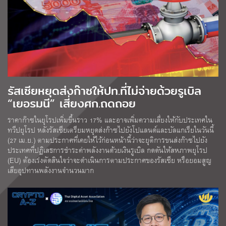
รัสเซียหยุดส่งก๊าซให้ปท.ที่ไม่จ่ายด้วยรูเบิล
“เยอรมนี” เสี่ยงศก.ถดถอย
ราคาก๊าซในยุโรปเพิ่มขึ้นราว 17% และอาจเพิ่มความเสี่ยงให้กับประเทศใน
ทวีปยุโรป หลังรัสเซียเตรียมหยุดส่งก๊าซไปยังโปแลนด์และบัลแกเรียในวันนี้
(27 เม.ย.) ตามประกาศที่เคยให้ไว้ก่อนหน้านี้ว่าจะยุติการขนส่งก๊าซไปยัง
ประเทศที่ปฏิเสธการชำระค่าพลังงานด้วยเงินรูเบิล กดดันให้สหภาพยุโรป
(EU) ต้องเร่งตัดสินใจว่าจะดำเนินการตามประกาศของรัสเซีย หรือยอมสูญ
เสียอุปทานพลังงานจำนวนมาก