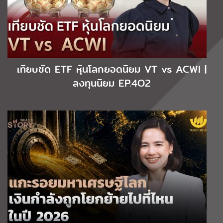
เทียบชัด ETF หุ้นโลกยอดนิยม VT vs ACWI |
ลงทุนนิยม EP.4O2