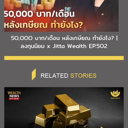
5O,OOO บาท/เดือน หลังเกษียณ ทำยังไง? |
ลงทุนนิยม x Jitta Wealth EP.5O2
RELATED
STORIES