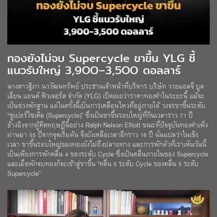
ทองยังไม่จบ Supercycle ขาขึ้น YLG ชี้
แนวรับใหญ่ 3,9OO–3,5OO ดอลลาร์
นางสาวฐิภา นววัฒนทรัพย์ ประธานเจ้าหน้าที่บริหาร บริษัท วายแอลจี บูล
เลี่ยน เเอนด์ ฟิวเจอร์ส จำกัด (YLG) เปิดเผยว่าราคาทองคำในระยะนี้ แม้จะ
เป็นช่วงพักฐาน แต่ในครั้งนี้เป็นการเคลื่อนไหวที่อยู่ภายใต้ วงจรขาขึ้นระดับ
“ซูเปอร์ไซเคิล (Supercycle)” ซึ่งเป็นขาขึ้นรอบใหญ่ที่กินเวลาราว 71 ปี
อ้างอิงจากผู้คิดทฤษฎีนี้อย่าง Ralph Nelson Elliott ขณะที่ปัจจุบันทองคำเพิ่ง
ผ่านมา 55 ปีจากจุดเริ่มต้น จึงยังเหลือเวลาอีกราว 16 ปี นั่นแปลว่าในเชิง
เวลา ขาขึ้นรอบใหญ่ของทองยังไม่ถึงปลายทาง และการพักตัวที่เราเห็นวันนี้
เป็นเพียงการพักคลื่น 4 ของระดับ Cycle ซึ่งเป็นคลื่นภายในของ Supercycle
และเมื่อพักจบทองก็จะเข้าสู่ขาขึ้น “คลื่น 5 ระดับ Cycle ของคลื่น 5 ระดับ
Supercycle”