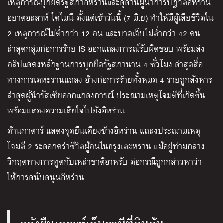
เหตุการณ์บุกยึดรัฐสภาอิหร่านและสุสานผู้นำการปฎิวัติอิหร่าน
อยาตอลลาห์ โคไมนี ตั้งแต่เช้าวันนี้ (7 มิ.ย) ทำให้มีผู้เสียชีวิตใน
2 เหตุการณ์ไม่ต่ำกว่า 12 คน และบาดเจ็บไม่ต่ำกว่า 42 คน
ล่าสุดกลุ่มก่อการร้าย IS ออกแถลงการณ์รับผิดชอบ พร้อมส่ง
คลิปแสดงหลักฐานการบุกยึดรัฐสภานาน 4 ชั่วโมง ล่าสุดสื่อ
ทางการเตหะรานแถลง อ้างก่อการร้ายทั้งหมด 4 รายถูกสังหาร
ล่าสุดผู้นำรัสเซียออกแถลงการณ์ ประณามเหตุโจมตีที่เกิดขึ้น
พร้อมแสดงความเสียใจไปยังอิหร่าน
ด้านกาตาร์ แสดงจุดยืนเคียงข้างอิหร่าน แถลงประณามเหตุ
โจมตี 2 ระลอกคร่าชีวิตผู้คนในกรุงเตะหราน แม้อยู่ท่ามกลาง
วิกฤตทางการทูตกับเหล่าชาติอาหรับ ต่อกรณีถูกกล่าวหาว่า
ให้การสนับสนุนอิหร่าน
คลังยืนเกณฑ์เก็บภาษีที่ดินลุ้น