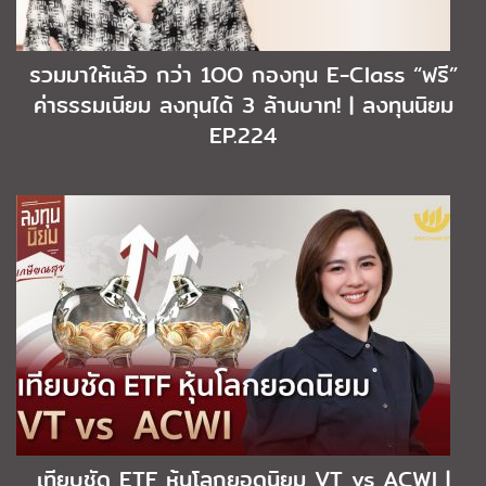
รวมมาให้แล้ว กว่า 1OO กองทุน E-Class “ฟรี”
ค่าธรรมเนียม ลงทุนได้ 3 ล้านบาท! | ลงทุนนิยม
EP.224
เทียบชัด ETF หุ้นโลกยอดนิยม VT vs ACWI |