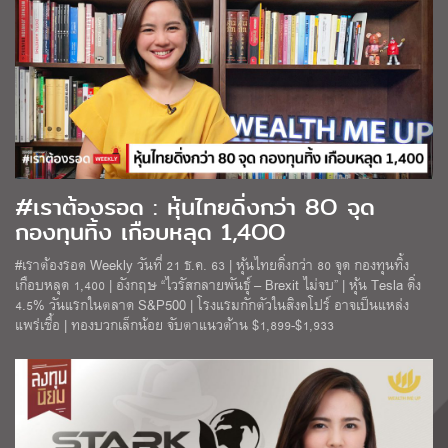
#เราต้องรอด : หุ้นไทยดิ่งกว่า 8O จุด
กองทุนทิ้ง เกือบหลุด 1,4OO
#เราต้องรอด Weekly วันที่ 21 ธ.ค. 63 | หุ้นไทยดิ่งกว่า 80 จุด กองทุนทิ้ง
เกือบหลุด 1,400 | อังกฤษ “ไวรัสกลายพันธุ์ – Brexit ไม่จบ” | หุ้น Tesla ดิ่ง
4.5% วันแรกในตลาด S&P500 | โรงแรมกักตัวในสิงคโปร์ อาจเป็นแหล่ง
แพร่เชื้อ | ทองบวกเล็กน้อย จับตาแนวต้าน $1,899-$1,933