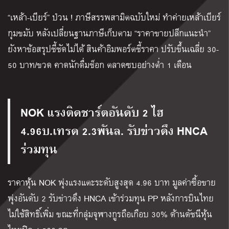
“เหล้า-เบียร์” ป่วน ! ภาษีสรรพสามิตฉบับใหม่ ทำค่ายเหล้าเบียร์
กุมขมับ หลังเปลี่ยนฐานภาษีเก็บตาม “ราคาขายปลีกแนะนำ”
ยังหาข้อสรุปชี้ชัดไม่ได้ สินค้าอิมพอร์ตชี้ราคา ปรับขึ้นเฉลี่ย 30-
50 บาท/ขวด คาดนักดื่มช็อก ตลาดซบอย่างต่ำ 1 เดือน
NOK แรงติดชาร์ตอันดับ 2 ไฮ
4.96บ.เทรด 2.3พันล. รับข่าวดึง HNCA
ร่วมทุน
ราคาหุ้น NOK พุ่งแรงแตะระดับสูงสุด 4.96 บาท มูลค่าซื้อขาย
พุ่งอันดับ 2 รับข่าวดึง HNCA เข้าร่วมทุน PP หลังการบินไทย
ไม่ใช้สิทธิ์เพิ่ม ขณะที่กลุ่มจุฬางกูรถือเกือบ 30% ด้านดัชนีหุ้น