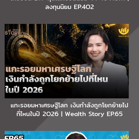
ลงทุนนิยม EP.4O2
แกะรอยมหาเศรษฐีโลก เงินกำลังถูกโยกย้ายไป
ที่ไหนในปี 2O26 | Wealth Story EP.65