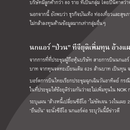
บริษัทมีลูกค้ากว่า 80 ราย ที่เป็นกลุ่ม โดยปีนี้คาดว่
นอกจากนี้ ยังพบว่า ธุรกิจบันเทิง ท่องเที่ยวและสุ
ไม่กล้าลงทุนด้านข้อมูลมากเท่ากลุ่มอื่นๆ
นกแอร์ “ป่วน” ทีจียุติเพิ่มทุน อ้างแ
จากการที่ที่ประชุมผู้ถือหุ้นบริษัท สายการบินนกแอร
บาท จากทุนจดทะเบียนเดิม 625 ล้านบาท เป็นทุน 
บอร์ดการบินไทยเรียกประชุมฉุกเฉินวันอาทิตย์ กรณีกา
ในที่ประชุมได้ข้อยุติร่วมกันว่าจะไม่เพิ่มทุนใน NOK ก
ระบุแผน “ล้างหนี้เปลี่ยนซีอีโอ “ไม่ชัดเจน วงในเผย 2 ฝ
“ยืนยัน” จะนั่งซีอีโอ นกแอร์ต่อ ระบุวันนี้มีข่าวดี