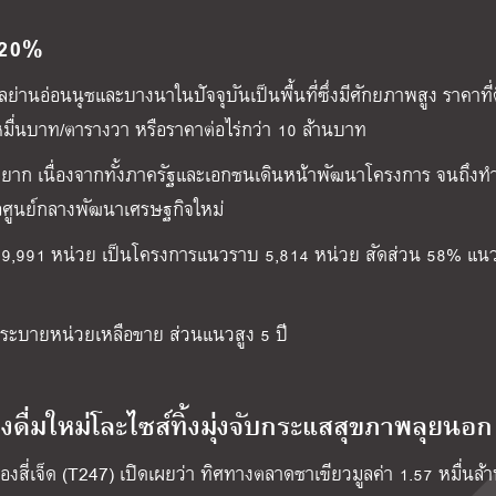
 20%
ย่านอ่อนนุชและบางนาในปัจจุบันเป็นพื้นที่ซึ่งมีศักยภาพสูง ราคาที่
 6 หมื่นบาท/ตารางวา หรือราคาต่อไร่กว่า 10 ล้านบาท
างยาก เนื่องจากทั้งภาครัฐและเอกชนเดินหน้าพัฒนาโครงการ จนถึงทำ
อศูนย์กลางพัฒนาเศรษฐกิจใหม่
วม 9,991 หน่วย เป็นโครงการแนวราบ 5,814 หน่วย สัดส่วน 58% แนว
 ระบายหน่วยเหลือขาย ส่วนแนวสูง 5 ปี
่องดื่มใหม่โละไซส์ทิ้งมุ่งจับกระแสสุขภาพลุยนอก
งทีสองสี่เจ็ด (T247) เปิดเผยว่า ทิศทางตลาดชาเขียวมูลค่า 1.57 หมื่นล