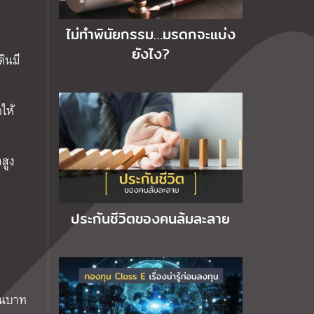
ไม่ทำพินัยกรรม…มรดกจะแบ่ง
ยังไง?
ดินมี
ให้
สูง
ประกันชีวิตของคนล้มละลาย
้านบาท