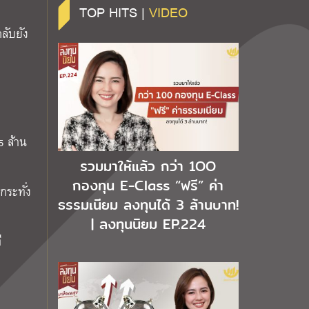
TOP HITS |
VIDEO
ลับยัง
5 ล้าน
รวมมาให้แล้ว กว่า 1OO
กองทุน E-Class “ฟรี” ค่า
กระทั่ง
ธรรมเนียม ลงทุนได้ 3 ล้านบาท!
| ลงทุนนิยม EP.224
ี