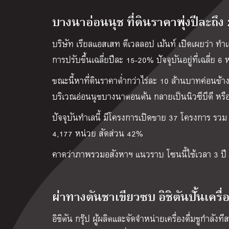
บางนาอ่อนนุช ที่ดินราคาพุ่งปีละถึง
บริษัท เรียลแอสเสท ดีเวลลอป เม้นท์ เปิดเผยว่า ทำเล
การปรับขึ้นเฉลี่ยปีละ 15-20% ปัจจุบันอยู่ที่เฉลี่ย
ขณะนี้หาที่ดินราคาต่ำกว่าไร่ละ 10 ล้านบาทค่อนข้
บริเวณอ่อนนุชบางนาตอนต้น กลายเป็นนิวซีบีดี หรื
ปัจจุบันทำเลนี้ มีโครงการเปิดขาย 37 โครงการ ร
4,177 หน่วย สัดส่วน 42%
คาดว่าภาพรวมอสังหาฯ แนวราบ โซนนี้ใช้เวลา 3 ปี
ผ่าทางตันชาเขียวซบ อิชิตันปั้นเครื
อิชิตัน กรุ๊ป ผู้ผลิตและจัดจำหน่ายเครื่องดื่มชูกำลั