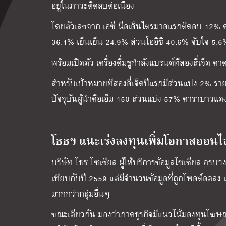
อยู่ในภาวะติดลบต่อเนื่อง
โดยตัวเลขจาก เอซี นีลเส็นไตรมาสแรกติดลบ 12% คา
36.1% เย็นเย็น 24.9% ส่วนโออิชิ 40.6% จับใจ 5.6
พร้อมเปิดตัว เครื่องดื่มชูกำลังแบรนด์ทีสองสี่เจ็ด 
สำหรับเป้าหมายทีสองสี่เจ็ดปีแรกมีส่วนแบ่ง 2% รา
ปัจจุบันผู้นำคือเอ็ม 150 ส่วนแบ่ง 57% คาราบาวแ
โธธฯ แนะเร่งลงทุนเพิ่มโอกาสออนไ
บริษัท โธธ โซเชียล ผู้ให้บริการข้อมูลโซเชียล ครบ
เทียบกับปี 2559 แต่มีจำนวนข้อมูลที่ถูกโพสต์ลดลง เ
มากกว่ากลุ่มอื่นๆ
ขณะเดียวกัน มองว่าภาคธุรกิจมีแนวโน้มลงทุนโฆษณาด้า