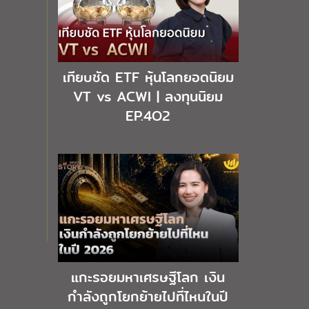
เทียบชัด ETF หุ้นโลกยอดนิยม
VT vs ACWI | ลงทุนนิยม
EP.4O2
แกะรอยมหาเศรษฐีโลก เงิน
กำลังถูกโยกย้ายไปที่ไหนในปี