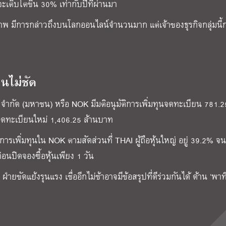
าจะเติบโตขึ้น 30% เท่ากับปีที่ผ่านมา
ขภาพ มีการกล่าวถึงบนโลกออนไลน์จำนวนมาก แต่เจ้าของธุรกิจกลุ่มนี้ก
ผนไม่ชัด
์ จำกัด (มหาชน) หรือ NOK มีมติอนุมัติการเพิ่มทุนจดทะเบียน 781.2
จดทะเบียนใหม่ 1,406.25 ล้านบาท
รเพิ่มทุนใน NOK ตามสัดส่วนที่ THAI ผู้ถือหุ้นใหญ่ อยู่ 39.2% จน
่อนปิดจองซื้อหุ้นเพียง 1 วัน
่ายขัดแย้งรุนแรง เชื่ออีกไม่ช้าอาจมีข้อสรุปที่ดีร่วมกันได้ ด้าน ‘พาท