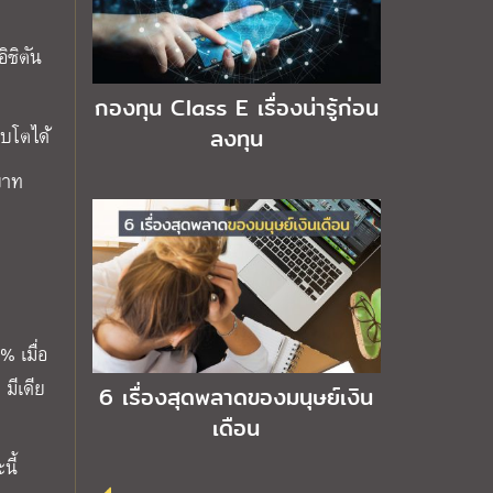
ิชิตัน
กองทุน Class E เรื่องน่ารู้ก่อน
ิบโตได้
ลงทุน
บาท
% เมื่อ
มีเดีย
6 เรื่องสุดพลาดของมนุษย์เงิน
เดือน
นี้