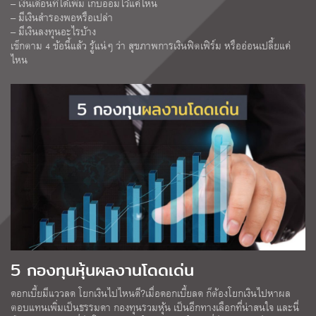
– เงินเดือนที่ได้เพิ่ม เก็บออมไว้แค่ไหน
– มีเงินสำรองพอหรือเปล่า
– มีเงินลงทุนอะไรบ้าง
เช็กตาม 4 ข้อนี้แล้ว รู้แน่ๆ ว่า สุขภาพการเงินฟิตเฟิร์ม หรืออ่อนเปลี้ยแค่
ไหน
5 กองทุนหุ้นผลงานโดดเด่น
ดอกเบี้ยมีแววลด โยกเงินไปไหนดี?เมื่อดอกเบี้ยลด ก็ต้องโยกเงินไปหาผล
ตอบแทนเพิ่มเป็นธรรมดา กองทุนรวมหุ้น เป็นอีกทางเลือกที่น่าสนใจ และนี่