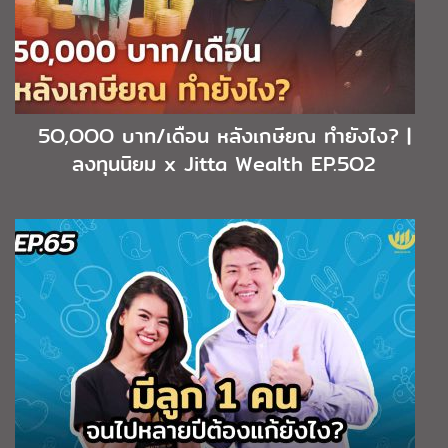
5O,OOO บาท/เดือน หลังเกษียณ ทำยังไง? |
ลงทุนนิยม x Jitta Wealth EP.5O2