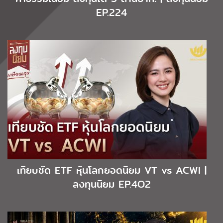
EP.224
เทียบชัด ETF หุ้นโลกยอดนิยม VT vs ACWI |
ลงทุนนิยม EP.4O2