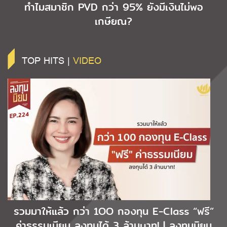
ทำไมสมาชิก PVD กว่า 95% ยังมีเงินไม่พอ
เกษียณ?
TOP HITS |
VIDEO
รวมมาให้แล้ว กว่า 1OO กองทุน E-Class “ฟรี”
ค่าธรรมเนียม ลงทุนได้ 3 ล้านบาท! | ลงทุนนิยม