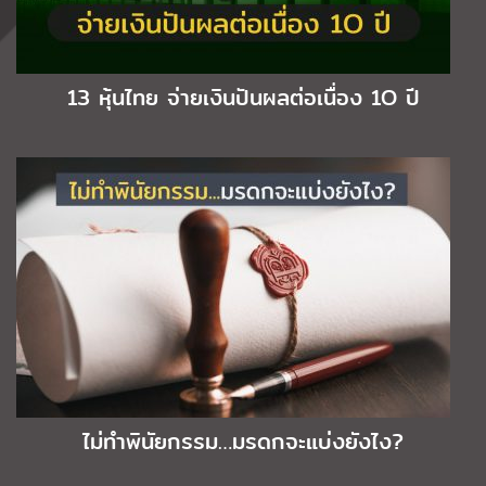
13 หุ้นไทย จ่ายเงินปันผลต่อเนื่อง 1O ปี
ไม่ทำพินัยกรรม…มรดกจะแบ่งยังไง?