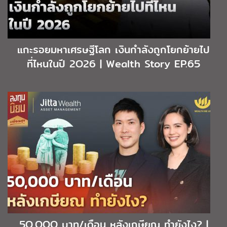
แกะรอยมหาเศรษฐีโลก เงินกำลังถูกโยกย้ายไป
ที่ไหนในปี 2O26 | Wealth Story EP.65
5O,OOO บาท/เดือน หลังเกษียณ ทำยังไง? |