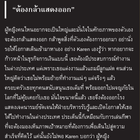
“ต้องกล้าแสดงออก”
ผู้หญิงคนไหนอยากจะเป็นใหญ่และมั่นใจในศักยภาพของตัวเอง
จะต้องกล้าแสดงออก กล้าพูดสิ่งที่ตัวเองต้องการออกมา อย่านั่ง
รอให้โอกาสเดินเข้ามาหาเอง อย่าง Karen เองรู้ว่า หากอยากจะ
ก้าวหน้าในธุรกิจการเงินแบบนี้ เธอต้องมีประสบการณ์ทำงาน
ในต่างประเทศ แต่เพราะเธอแต่งงานแล้วแถมมีลูกแฝด คนส่วน
ใหญ่คิดว่าเธอไม่พร้อมย้ายที่ทำงานแน่ๆ แต่จริงๆ แล้ว
ครอบครัวเธอทุกคนสนับสนุนเธอเต็มที่ พร้อมออกไปผจญภัยใน
โลกที่ไม่คุ้ยเคยกับเธอ มั่นใจขนาดนี้แล้ว เธอจึงต้องออกโรง
แสดงเจตนารมย์ชัดเจนให้ฝ่ายบริหารรับรู้และเปิดโอกาสให้เธอ
ได้ไปทำงานในต่างประเทศ ประเด็นนี้ก็เหมือนกับการเล่นกีฬา
ที่จะต้องมองเห็นภาพเป้าหมายที่ต้องการเพื่อเดินไปสู่ความ
สำเร็จที่คิดไว้ แค่นั้นยังไม่พอ Karen บอกว่า ผู้หญิง