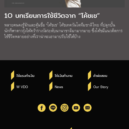
1O บทเรียนการใช้ชีวิตจาก “โค้ชเช”
หลายคนคงรู้จักและคุ้นชื่อ “โค้ชเช” โค้ชเทควันโดทีมชาติไทย ที่ปลุกปั้น
นักกีฬาดาวรุ่งให้คว้ารางวัลระดับนานาชาติมามากมาย ซึ่งโค้ชมีแนวคิดการ
ใช้ชีวิตหลายอย่างที่เราน่าจะเอามาปรับใช้ได้บ้าง
ใช้แรงทำเงิน
ให้เงินทำงาน
คำพ่อสอน
W VDO
News
Our Story