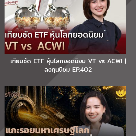
เทียบชัด ETF หุ้นโลกยอดนิยม VT vs ACWI |
ลงทุนนิยม EP.4O2