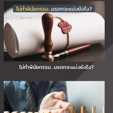
ไม่ทำพินัยกรรม…มรดกจะแบ่งยังไง?