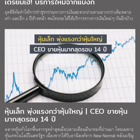
เตรียมเฮ! บริการใหม่จากแบงก์
ยุคดิจิทัลทำให้การทำธุรกรรมทางการเงินสะดวกง่ายดายมากกว่าเดิมหลาย
เท่า และอีก 2 ปีข้างหน้า คนไทยจะได้ใช้บริการทางการเงินใหม่ๆ กันอีกบ้าง
หุ้นเล็ก พุ่งแรงกว่าหุ้นใหญ่ | CEO ขายหุ้น
มากสุดรอบ 14 ปี
ตลาดหุ้นทั่วโลกฟื้นจากจุดต่ำสุดเมื่อปลายเดือนมีนาคมที่ผ่านมา โดยเฉพาะ
หุ้นเทคโนโลยีในสหรัฐฯ เนื่องจากได้รับอานิสงค์จาก New Normal หลังเผชิญ