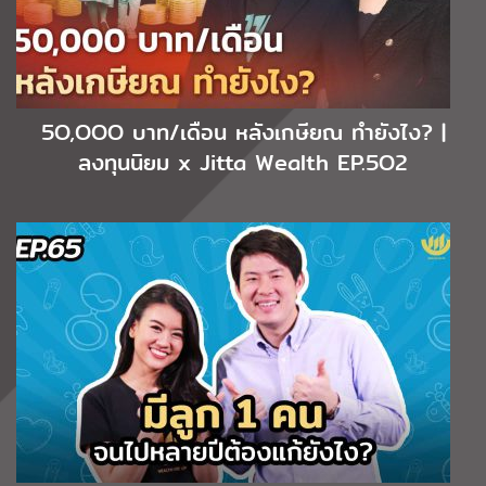
5O,OOO บาท/เดือน หลังเกษียณ ทำยังไง? |
ลงทุนนิยม x Jitta Wealth EP.5O2