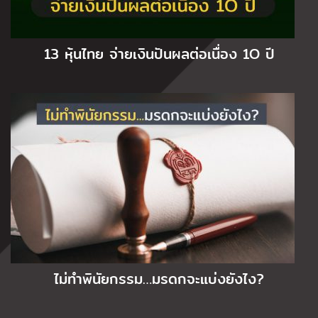
13 หุ้นไทย จ่ายเงินปันผลต่อเนื่อง 1O ปี
ไม่ทำพินัยกรรม…มรดกจะแบ่งยังไง?