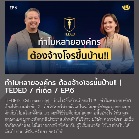
ทำไมหลายองค์กร ต้องจ้างโจรขึ้นบ้าน!! |
TEDED / ทีเด็ด / EP.6
[TEDED : Cybersecurity]…จ้างโจรขึ้นบ้านคืออะไร!!!…ทำไมหลายองค์กร
ต้องให้ความสำคัญ ?…ภัยไซเบอร์น่ากลัวแค่ไหน ในยุคที่ข้อมูลทุกอย่างถูก
จัดเก็บไว้บนโลกดิจิทัล…เราจะมีวิธีรับมือกับภัยคุกคามนี้อย่างไร ?กับ คุณ
กฤษณยศ บูรณะสัมฤทธิ ประธานเจ้าหน้าที่บริหาร บริษัท คลาวด์เซค เอเซีย
จำกัดหาคำตอบได้ในรายการที ‘ทีเด็ด’ กับ ผู้ริเริ่มแนวคิด ‘ใช้แรงทำเงิน ให้
เงินทำงาน’ เฟิร์น ศิรัถยา อิศรภักดี