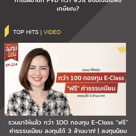
ทำไมสมาชิก PVD กว่า 95% ยังมีเงินไม่พอ
เกษียณ?
TOP HITS |
VIDEO
รวมมาให้แล้ว กว่า 1OO กองทุน E-Class “ฟรี”
ค่าธรรมเนียม ลงทุนได้ 3 ล้านบาท! | ลงทุนนิยม