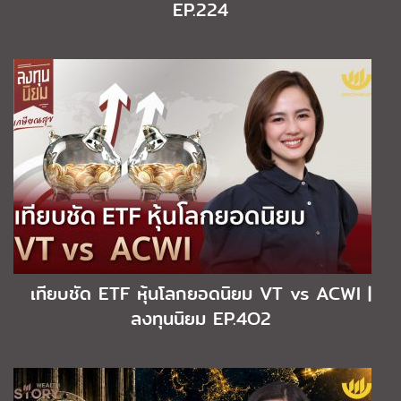
EP.224
เทียบชัด ETF หุ้นโลกยอดนิยม VT vs ACWI |
ลงทุนนิยม EP.4O2