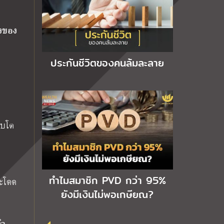
ลงของ
ประกันชีวิตของคนล้มละลาย
ิบโต
ทำไมสมาชิก PVD กว่า 95%
ระโดด
ยังมีเงินไม่พอเกษียณ?
คำ