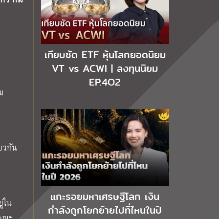
เทียบชัด ETF หุ้นโลกยอดนิยม
VT vs ACWI | ลงทุนนิยม
EP.4O2
ม
ยวกัน
แกะรอยมหาเศรษฐีโลก เงิน
ู่ใน
กำลังถูกโยกย้ายไปที่ไหนในปี
 ขณะ