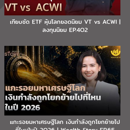
เทียบชัด ETF หุ้นโลกยอดนิยม VT vs ACWI |
ลงทุนนิยม EP.4O2
แกะรอยมหาเศรษฐีโลก เงินกำลังถูกโยกย้ายไป