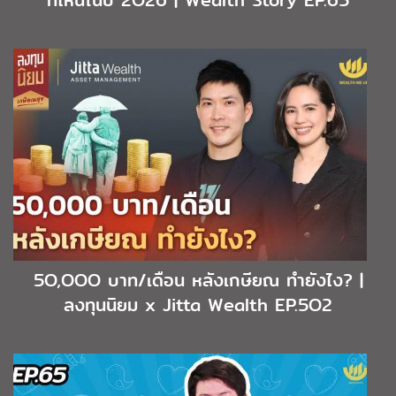
ที่ไหนในปี 2O26 | Wealth Story EP.65
5O,OOO บาท/เดือน หลังเกษียณ ทำยังไง? |
ลงทุนนิยม x Jitta Wealth EP.5O2