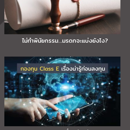
ไม่ทำพินัยกรรม…มรดกจะแบ่งยังไง?