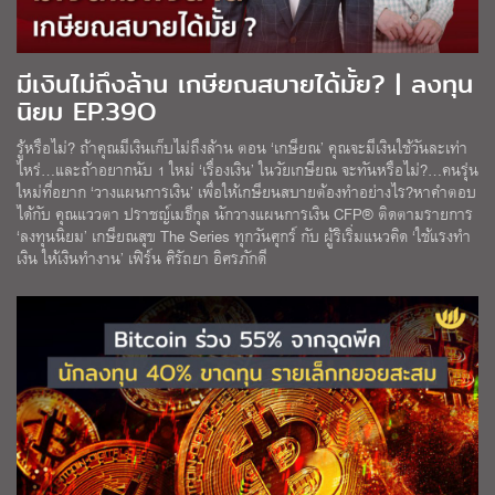
มีเงินไม่ถึงล้าน เกษียณสบายได้มั้ย? | ลงทุน
นิยม EP.39O
รู้หรือไม่? ถ้าคุณมีเงินเก็บไม่ถึงล้าน ตอน ‘เกษียณ’ คุณจะมีเงินใช้วันละเท่า
ไหร่…และถ้าอยากนับ 1 ใหม่ ‘เรื่องเงิน’ ในวัยเกษียณ จะทันหรือไม่?…คนรุ่น
ใหม่ที่อยาก ‘วางแผนการเงิน’ เพื่อให้เกษียนสบายต้องทำอย่างไร?หาคำตอบ
ได้กับ คุณแววตา ปราชญ์เมธีกุล นักวางแผนการเงิน CFP® ติดตามรายการ
‘ลงทุนนิยม’ เกษียณสุข The Series ทุกวันศุกร์ กับ ผู้ริเริ่มแนวคิด ‘ใช้แรงทำ
เงิน ให้เงินทำงาน’ เฟิร์น ศิรัถยา อิศรภักดี