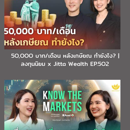
5O,OOO บาท/เดือน หลังเกษียณ ทำยังไง? |
ลงทุนนิยม x Jitta Wealth EP.5O2