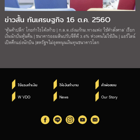
ข่าวสั้น ทันเศรษฐกิจ 16 ต.ค. 256O
‘หุ้นค้าปลีก’ โกยกำไรโค้งท้าย | ก.ล.ต.เร่งแก้กม.ทางแพ่ง ‘ใช้คำสั่งศาล’ เรียก
เงินนักปั่นหุ้นคืน | ธนาคารออมสินปรับจีดีพี 3.6% ห่วงคนไม่ใช้เงิน | แอร์ไลน์
เปิดศึกแย่งนักบิน |สหรัฐฯไม่อุดหนุนเงินทุนธนาคารโลก
ใช้แรงทำเงิน
ให้เงินทำงาน
คำพ่อสอน
W VDO
News
Our Story