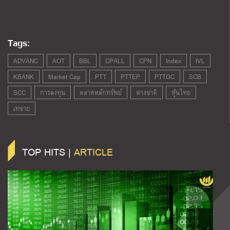
Tags:
ADVANC
AOT
BBL
CPALL
CPN
Index
IVL
KBANK
Market Cap
PTT
PTTEP
PTTGC
SCB
SCC
การลงทุน
ตลาดหลักทรัพย์
ต่างชาติ
หุ้นไทย
เทขาย
TOP HITS |
ARTICLE