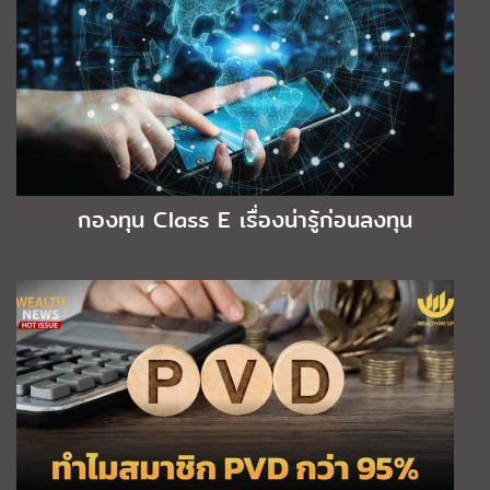
กองทุน Class E เรื่องน่ารู้ก่อนลงทุน