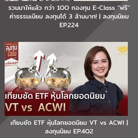
รวมมาให้แล้ว กว่า 1OO กองทุน E-Class “ฟรี”
ค่าธรรมเนียม ลงทุนได้ 3 ล้านบาท! | ลงทุนนิยม
EP.224
เทียบชัด ETF หุ้นโลกยอดนิยม VT vs ACWI |
ลงทุนนิยม EP.4O2