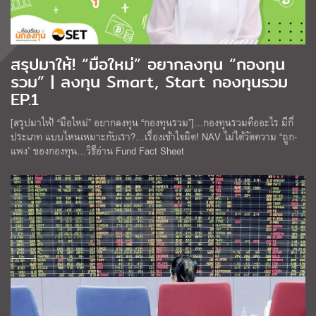
สรุปมาให้! “มือใหม่” อยากลงทุน “กองทุน
รวม” | ลงทุน Smart, Start กองทุนรวม
EP.1
[สรุปมาให้! “มือใหม่” อยากลงทุน “กองทุนรวม”]…กองทุนรวมคืออะไร มีกี่
ประเภท แบบไหนเหมาะกับเรา?…เรื่องเข้าใจผิด! NAV ไม่ได้วัดความ “ถูก-
แพง” ของกองทุน…วิธีอ่าน Fund Fact Sheet