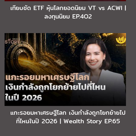
เทียบชัด ETF หุ้นโลกยอดนิยม VT vs ACWI |
ลงทุนนิยม EP.4O2
แกะรอยมหาเศรษฐีโลก เงินกำลังถูกโยกย้ายไป
ที่ไหนในปี 2O26 | Wealth Story EP.65