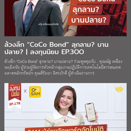
ล้วงลึก “CoCo Bond” ลุกลาม? บาน
ปลาย? | ลงทุนนิยม EP.3OO
ล้วงลึก “CoCo Bond” ลุกลาม? บานปลาย? ร่วมพูดคุยกับ…คุณณัฐ เหลือง
นฤมิตชัย ผู้ช่วยผู้จัดการหัวหน้ากลุ่มงานปฏิบัติการเทคโนโลยีสารสนเทศ
ตลาดหลักทรัพย์ฯ คุณศิรัถยา อิศรภักดี ผู้ดำเนินรายการ