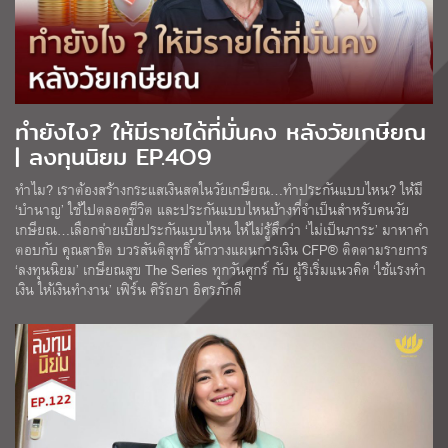
ทำยังไง? ให้มีรายได้ที่มั่นคง หลังวัยเกษียณ
| ลงทุนนิยม EP.4O9
ทำไม? เราต้องสร้างกระแสเงินสดในวัยเกษียณ…ทำประกันแบบไหน? ให้มี
‘บำนาญ’ ใช้ไปตลอดชีวิต และประกันแบบไหนบ้างที่จำเป็นสำหรับคนวัย
เกษียณ…เลือกจ่ายเบี้ยประกันแบบไหน ให้ไม่รู้สึกว่า ‘ไม่เป็นภาระ’ มาหาคำ
ตอบกับ คุณสาธิต บวรสันติสุทธิ์ นักวางแผนการเงิน CFP® ติดตามรายการ
‘ลงทุนนิยม’ เกษียณสุข The Series ทุกวันศุกร์ กับ ผู้ริเริ่มแนวคิด ‘ใช้แรงทำ
เงิน ให้เงินทำงาน’ เฟิร์น ศิรัถยา อิศรภักดี