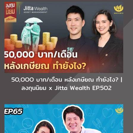
5O,OOO บาท/เดือน หลังเกษียณ ทำยังไง? |
ลงทุนนิยม x Jitta Wealth EP.5O2