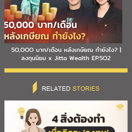
5O,OOO บาท/เดือน หลังเกษียณ ทำยังไง? |
ลงทุนนิยม x Jitta Wealth EP.5O2
RELATED
STORIES