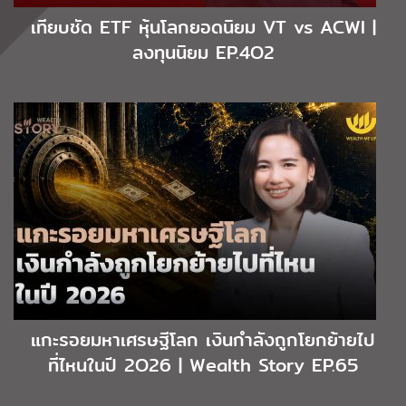
เทียบชัด ETF หุ้นโลกยอดนิยม VT vs ACWI |
ลงทุนนิยม EP.4O2
แกะรอยมหาเศรษฐีโลก เงินกำลังถูกโยกย้ายไป
ที่ไหนในปี 2O26 | Wealth Story EP.65