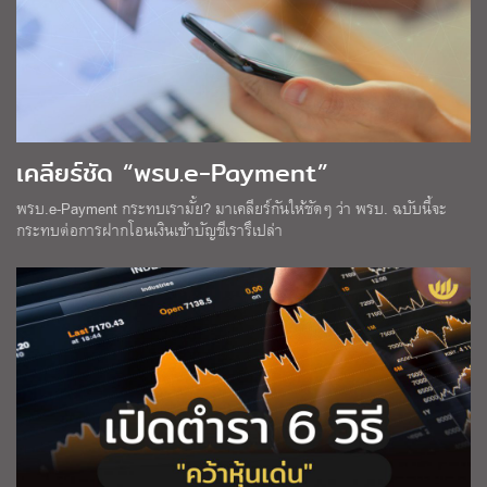
เคลียร์ชัด “พรบ.e-Payment”
พรบ.e-Payment กระทบเรามั้ย? มาเคลียร์กันให้ชัดๆ ว่า พรบ. ฉบับนี้จะ
กระทบต่อการฝากโอนเงินเข้าบัญชีเรารึเปล่า