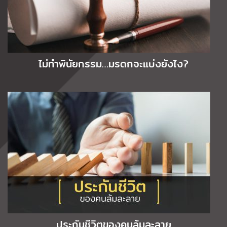
ไม่ทำพินัยกรรม…มรดกจะแบ่งยังไง?
ประกันชีวิตของคนล้มละลาย