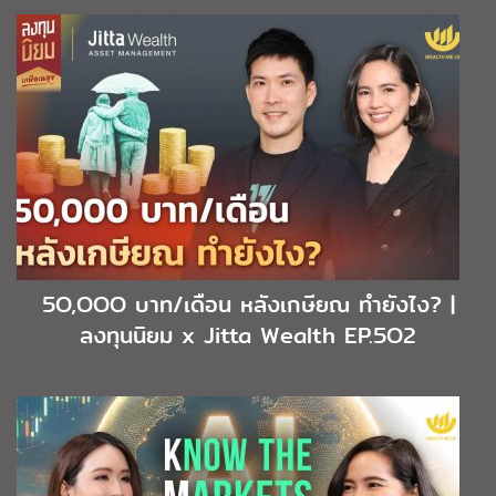
5O,OOO บาท/เดือน หลังเกษียณ ทำยังไง? |
ลงทุนนิยม x Jitta Wealth EP.5O2