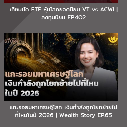
เทียบชัด ETF หุ้นโลกยอดนิยม VT vs ACWI |
ลงทุนนิยม EP.4O2
แกะรอยมหาเศรษฐีโลก เงินกำลังถูกโยกย้ายไป
ที่ไหนในปี 2O26 | Wealth Story EP.65