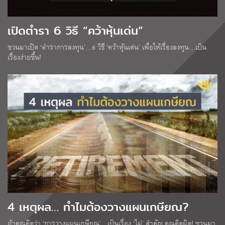
เปิดตำรา 6 วิธี “คว้าหุ้นเด่น”
ชวนมาเปิด ‘ตำราการลงทุน’…6 วิธี ‘คว้าหุ้นเด่น’ เพื่อให้เรื่องลงทุน…เป็น
เรื่องง่ายขึ้น!
4 เหตุผล… ทำไมต้องวางแผนเกษียณ?
ถ้าคุณคิดว่า ‘การวางแผนเกษียณ’…เป็นเรื่อง ‘ไม่’ สำคัญ คุณคิดผิด! ชวนมา