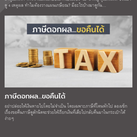
ดู 4 เหตุผล ทำไมต้องวางแผนเกษียณ? มีอะไรบ้างมาดูกัน…
ภาษีดอกผล...ขอคืนได้
อย่าปล่อยให้เงินหายไปโดยไม่จำเป็น โดยเฉพาะภาษีที่โดนหักไป ลองเซ็ก
เรื่องขอคืนภาษีดูสักนิดจะช่วยให้เรียกเงินที่เสียไปกลับคืนมาในกระเป๋าได้
ง่ายๆ