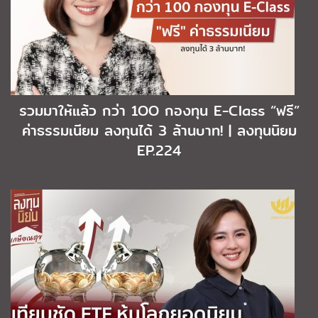
รวมมาให้แล้ว กว่า 1OO กองทุน E-Class “ฟรี”
ค่าธรรมเนียม ลงทุนได้ 3 ล้านบาท! | ลงทุนนิยม
EP.224