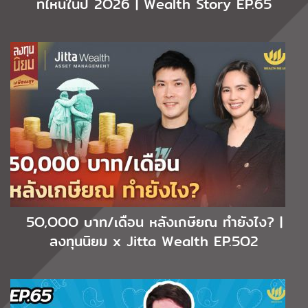
ที่ไหนในปี 2O26 | Wealth Story EP.65
5O,OOO บาท/เดือน หลังเกษียณ ทำยังไง? |
ลงทุนนิยม x Jitta Wealth EP.5O2