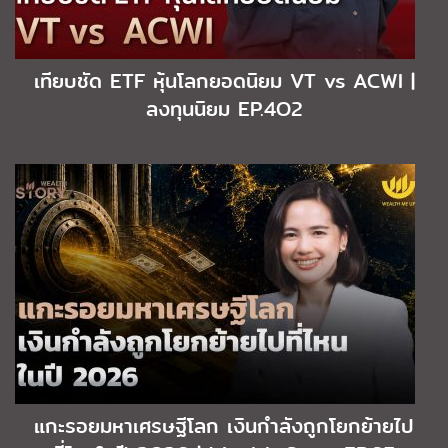
เทียบชัด ETF หุ้นโลกยอดนิยม VT vs ACWI |
ลงทุนนิยม EP.4O2
แกะรอยมหาเศรษฐีโลก เงินกำลังถูกโยกย้ายไป