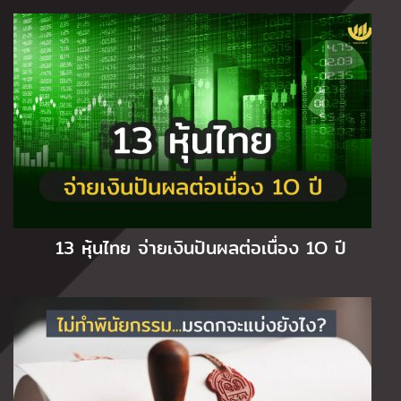
13 หุ้นไทย จ่ายเงินปันผลต่อเนื่อง 1O ปี