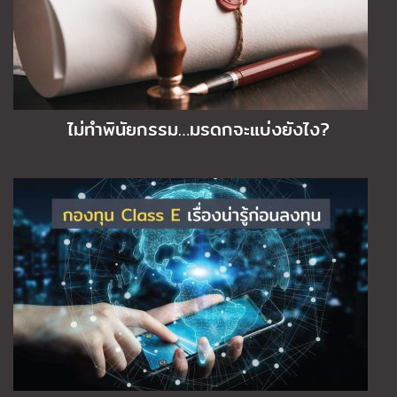
ไม่ทำพินัยกรรม…มรดกจะแบ่งยังไง?