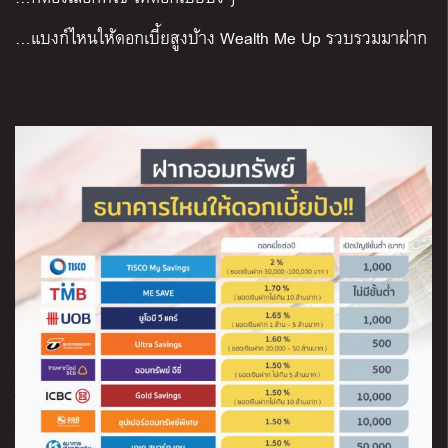
…แบงก์ไหนให้ดอกเบี้ยสูงบ้าง Wealth Me Up รวบรวมมาฝาก