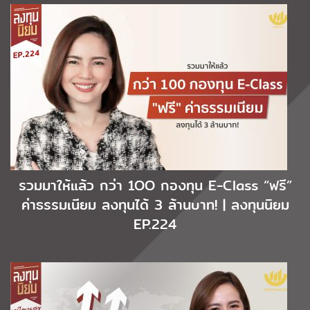
รวมมาให้แล้ว กว่า 1OO กองทุน E-Class “ฟรี”
ค่าธรรมเนียม ลงทุนได้ 3 ล้านบาท! | ลงทุนนิยม
EP.224