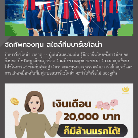
จัดทัพกองทุน สไตล์ทีมบาร์เซโลน่า
ทีมบาร์เซโลน่า เวลาดู 11 ผู้เล่นในสนามเล่น รู้สึกว่าลื่นไหลทั้งการต่อบอล
ชิ่งบอล ยิงประตู เนียนทุกช็อต รวมถึงความสุดยอดของการวางกลยุทธ์ของ
โค้ชในการแข่งขันกับคู่ต่อสู้ ถ้าเราจะลงทุนกองทุนรวมด้วยการใช้กลยุทธ์และ
การเล่นเหมือนกับทีมฟุตบอลบาร์เซโลน่า จะทำได้หรือไม่ ลองดูกัน