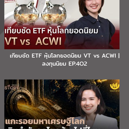
เทียบชัด ETF หุ้นโลกยอดนิยม VT vs ACWI |
ลงทุนนิยม EP.4O2