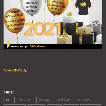
#WealthMeUp
Tags:
RMF
กองทุนรวม
การลงทุน
การใช้จ่าย
วางแผนภาษี