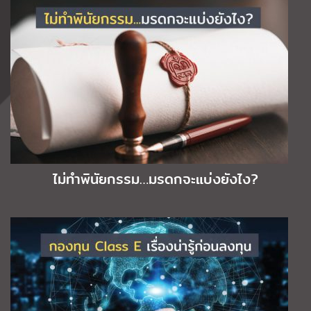
ไม่ทำพินัยกรรม…มรดกจะแบ่งยังไง?