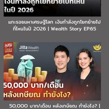
แกะรอยมหาเศรษฐีโลก เงินกำลังถูกโยกย้ายไป
ที่ไหนในปี 2O26 | Wealth Story EP.65
5O,OOO บาท/เดือน หลังเกษียณ ทำยังไง? |