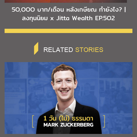
5O,OOO บาท/เดือน หลังเกษียณ ทำยังไง? |
ลงทุนนิยม x Jitta Wealth EP.5O2
RELATED
STORIES