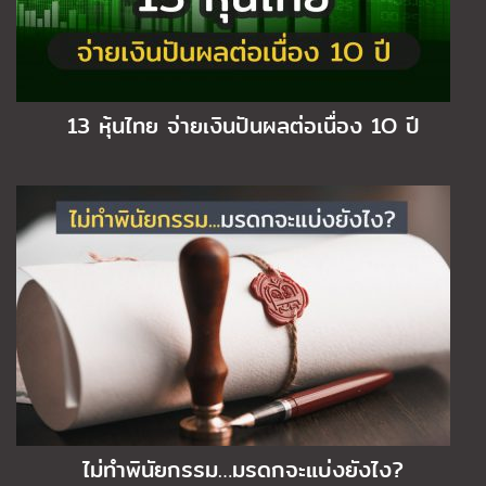
13 หุ้นไทย จ่ายเงินปันผลต่อเนื่อง 1O ปี
ไม่ทำพินัยกรรม…มรดกจะแบ่งยังไง?