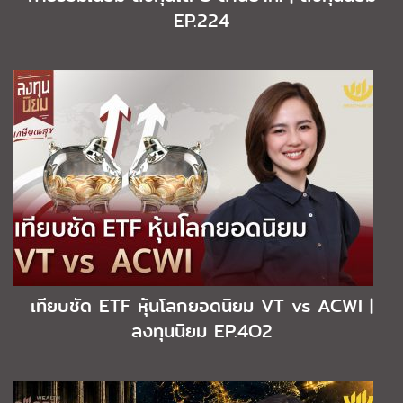
EP.224
เทียบชัด ETF หุ้นโลกยอดนิยม VT vs ACWI |
ลงทุนนิยม EP.4O2