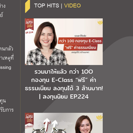
TOP HITS |
VIDEO
่าง
ย์
งคนกลัว
เหตุที่
issing
รวมมาให้แล้ว กว่า 1OO
กองทุน E-Class “ฟรี” ค่า
ธรรมเนียม ลงทุนได้ 3 ล้านบาท!
| ลงทุนนิยม EP.224
ทุน
้รับการ