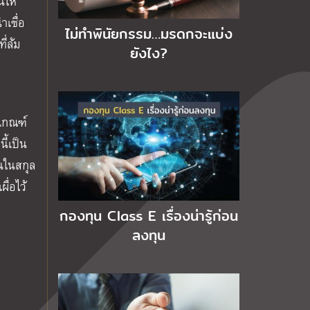
นให้
าเชื่อ
ไม่ทำพินัยกรรม…มรดกจะแบ่ง
ี่ล้ม
ยังไง?
ฎเกณฑ์
ี้เป็น
ุนในสกุล
ื่อไว้
กองทุน Class E เรื่องน่ารู้ก่อน
ลงทุน