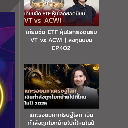
เทียบชัด ETF หุ้นโลกยอดนิยม
VT vs ACWI | ลงทุนนิยม
EP.4O2
แกะรอยมหาเศรษฐีโลก เงิน
กำลังถูกโยกย้ายไปที่ไหนในปี