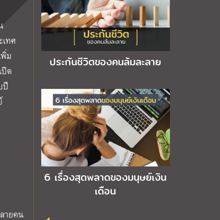
ใน
ระเทศ
พิ่ม
ประกันชีวิตของคนล้มละลาย
เปิด
บปี
์
6 เรื่องสุดพลาดของมนุษย์เงิน
เดือน
ยหลายคน