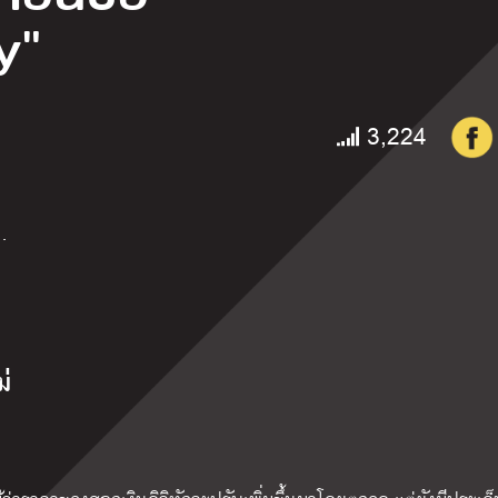
y"
3,224
…
่