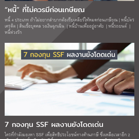
“หนี้” ที่ไม่ควรมีก่อนเกษียณ
หนี้ 4 ประเภท ถ้าไม่อยากลำบากต้องรีบเคลียร์ให้หมดก่อนเกษียณ | หนี้บัตร
เครดิต | สินเชื่อบุคคล วงเงินฉุกเฉิน | หนี้บ้านเพื่ออยู่อาศัย | หนี้รถยนต์ |
หนี้ห่วงรัก
7 กองทุน SSF ผลงานยังโดดเด่น
ใครที่กำลังมองหา SSF เพื่อสิทธิประโยชน์ทางด้านภาษี ซึ่งเหลือเวลาอีก 2