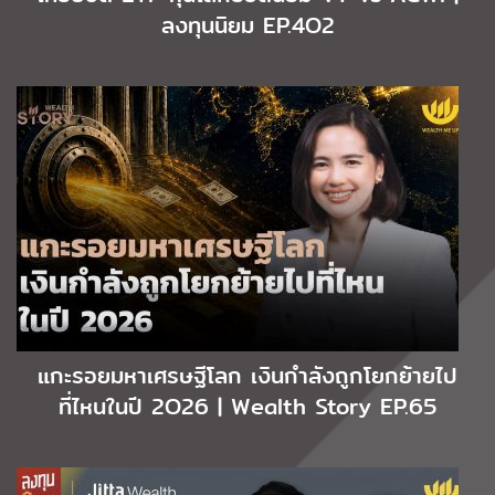
ลงทุนนิยม EP.4O2
แกะรอยมหาเศรษฐีโลก เงินกำลังถูกโยกย้ายไป
ที่ไหนในปี 2O26 | Wealth Story EP.65