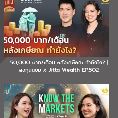
5O,OOO บาท/เดือน หลังเกษียณ ทำยังไง? |
ลงทุนนิยม x Jitta Wealth EP.5O2