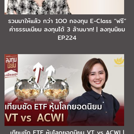
รวมมาให้แล้ว กว่า 1OO กองทุน E-Class “ฟรี”
ค่าธรรมเนียม ลงทุนได้ 3 ล้านบาท! | ลงทุนนิยม
EP.224
เทียบชัด ETF หุ้นโลกยอดนิยม VT vs ACWI |