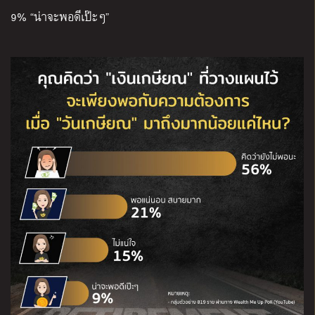
9% “
น่าจะพอดีเป๊ะๆ
”