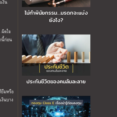
มเงิน
ไม่ทำพินัยกรรม…มรดกจะแบ่ง
ยังไง?
น ผิดใจ
นี้ก่อน
ประกันชีวิตของคนล้มละลาย
้ยืมหรือ
รเงินบาง