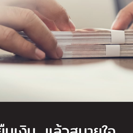
นยืมเงิน…แล้วสบายใจ