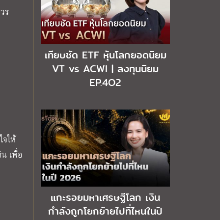
ควร
เทียบชัด ETF หุ้นโลกยอดนิยม
VT vs ACWI | ลงทุนนิยม
EP.4O2
นใจให้
น เพื่อ
แกะรอยมหาเศรษฐีโลก เงิน
กำลังถูกโยกย้ายไปที่ไหนในปี