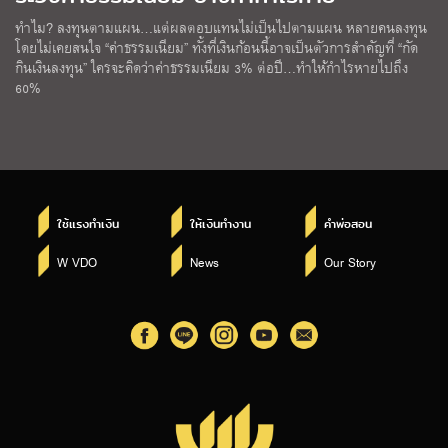
ทำไม? ลงทุนตามแผน…แต่ผลตอบแทนไม่เป็นไปตามแผน หลายคนลงทุน
โดยไม่เคยสนใจ “ค่าธรรมเนียม” ทั้งที่เงินก้อนนี้อาจเป็นตัวการสำคัญที่ “กัด
กินเงินลงทุน” ใครจะคิดว่าค่าธรรมเนียม 3% ต่อปี…ทำให้กำไรหายไปถึง
60%
ใช้แรงทำเงิน
ให้เงินทำงาน
คำพ่อสอน
W VDO
News
Our Story