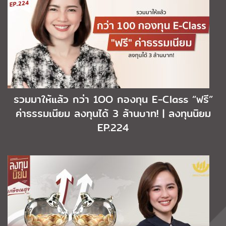
รวมมาให้แล้ว กว่า 1OO กองทุน E-Class “ฟรี”
ค่าธรรมเนียม ลงทุนได้ 3 ล้านบาท! | ลงทุนนิยม
EP.224