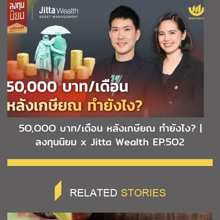
5O,OOO บาท/เดือน หลังเกษียณ ทำยังไง? |
ลงทุนนิยม x Jitta Wealth EP.5O2
RELATED
STORIES