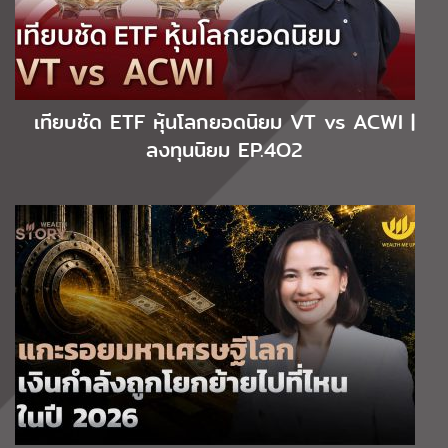
เทียบชัด ETF หุ้นโลกยอดนิยม VT vs ACWI |
ลงทุนนิยม EP.4O2