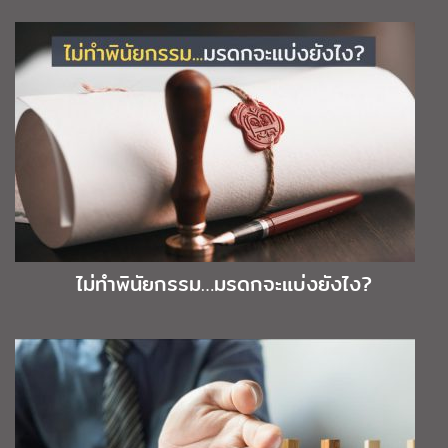
ไม่ทำพินัยกรรม…มรดกจะแบ่งยังไง?