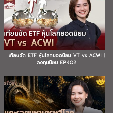
เทียบชัด ETF หุ้นโลกยอดนิยม VT vs ACWI |
ลงทุนนิยม EP.4O2