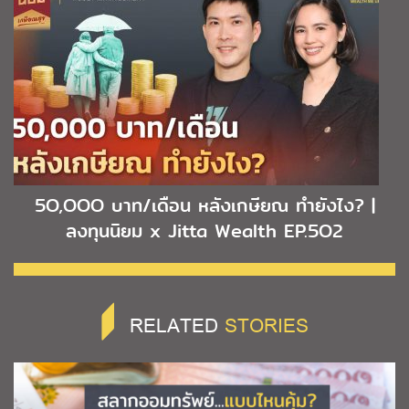
5O,OOO บาท/เดือน หลังเกษียณ ทำยังไง? |
ลงทุนนิยม x Jitta Wealth EP.5O2
RELATED
STORIES