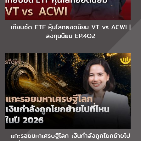
เทียบชัด ETF หุ้นโลกยอดนิยม VT vs ACWI |
ลงทุนนิยม EP.4O2
แกะรอยมหาเศรษฐีโลก เงินกำลังถูกโยกย้ายไป