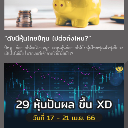
“ดัชนีหุ้นไทยปีกุน ไปต่อถึงไหน?”
ปีหมู…ก็อยากให้อะไรๆ หมูๆ ลงทุนหุ้นก็อยากให้ปัง หุ้นไทยพุ่งแล้วพุ่งอีก จะ
เป็นไปได้มั้ย โบรกเกอร์เค้าคาดไว้ยังงัยบ้าง?