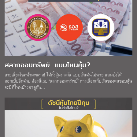
สลากออมทรัพย์…แบบไหนคุ้ม?
สายเสี่ยงโชคห้ามพลาด! ได้ทั้งลุ้นรางวัล แบบเงินต้นไม่หาย แถมยังได้
ดอกเบี้ยอีกด้วย ต้องนี่เลย “สลากออมทรัพย์” ทางเลือกเก็บเงินของคนชอบลุ้น
จะมีที่ไหนบ้างมาดูกัน…